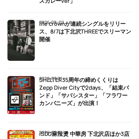
スカレーver」
2026-08-02
life crownが連続シングルをリリー
ス、8/7は下北沢THREEでスリーマン
開催
2026-07-31
SHELTER35周年の締めくくりは
Zepp Diver Cityで2days、「結束バ
ンド」「サバシスター」「フラワー
カンパニーズ」が出演！
2026-07-31
iSDG麻辣燙 中華房 下北沢店ほか3店