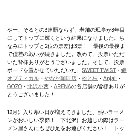
やー、そるとの3連覇ならず、老舗の珉亭が3年目
にしてトップに輝くという結果になりました。ち
なみにトップと2位の票差は3票！ 最後の最後ま
で僅差の戦いが続きました。改めて、投票いただ
いた皆様ありがとうございました。そして、投票
ボードを置かせていただいた、
SWEET TWIST
・
纏
オプティカル
・
やなか珈琲店
・
松と枝
・
Anjali
・
GOZO
・
北沢小西
・
ARENA
の各店舗の皆様ありが
とうございました！
12月に入り寒い日が増えてきました、熱いラーメ
ンがおいしい季節！ 下北沢にお越しの際はラー
メン屋さんにもぜひ足をお運びください！ トッ