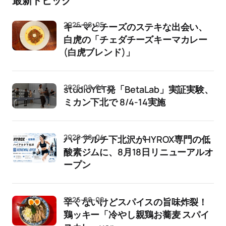
最新トピック
2026-08-05
キーマとチーズのステキな出会い、
白虎の「チェダチーズキーマカレー
(白虎ブレンド)」
2026-08-04
studioYET発「BetaLab」実証実験、
ミカン下北で 8/4-14実施
2026-08-04
ハイアルチ下北沢がHYROX専門の低
酸素ジムに、8月18日リニューアルオ
ープン
2026-08-02
辛くないけどスパイスの旨味炸裂！
鶏ッキー「冷やし親鶏お蕎麦 スパイ