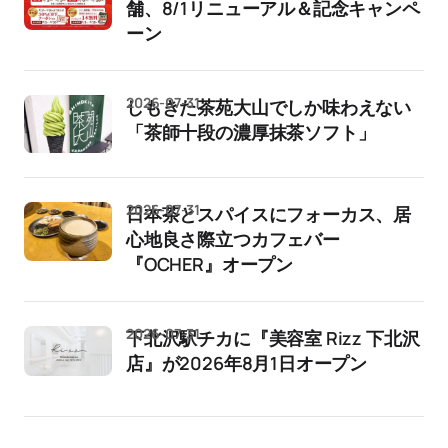
舗、8/1リニューアル＆記念キャンペ
ーン
2026-07-31
しもきた茶苑大山でしか味わえない
「茶師十段の濃厚抹茶ソフト」
2026-07-31
日本茶とスパイスにフォーカス、居
心地良さ際立つカフェバー
『OCHER』オープン
2026-07-31
下北沢駅チカに『美容室 Rizz 下北沢
店』が2026年8月1日オープン