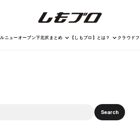
ール
ニューオープン
下北沢まとめ
【しもブロ】とは？
クラウドフ
Search