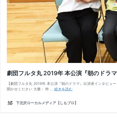
劇団フルタ丸 2019年 本公演『朝のド
【劇団フルタ丸 2019年 本公演『朝のドラマ』出演者インタビ
劇
聞かせください 大勝： 昨 …
続きを読む
団
フ
下北沢ローカルメディア【しもブロ】
ル
タ
丸