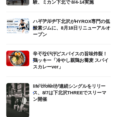
験、ミカン下北で 8/4-14実施
2026-08-04
ハイアルチ下北沢がHYROX専門の低
酸素ジムに、8月18日リニューアルオ
ープン
2026-08-02
辛くないけどスパイスの旨味炸裂！
鶏ッキー「冷やし親鶏お蕎麦 スパイ
スカレーver」
2026-08-02
life crownが連続シングルをリリー
ス、8/7は下北沢THREEでスリーマ
ン開催