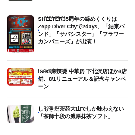
2026-07-31
SHELTER35周年の締めくくりは
Zepp Diver Cityで2days、「結束バ
ンド」「サバシスター」「フラワー
カンパニーズ」が出演！
2026-07-31
iSDG麻辣燙 中華房 下北沢店ほか3店
舗、8/1リニューアル＆記念キャンペ
ーン
2026-07-31
しもきた茶苑大山でしか味わえない
「茶師十段の濃厚抹茶ソフト」