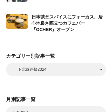
2026-07-31
日本茶とスパイスにフォーカス、居
心地良さ際立つカフェバー
『OCHER』オープン
カテゴリー別記事一覧
月別記事一覧