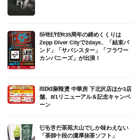
2026-07-31
SHELTER35周年の締めくくりは
Zepp Diver Cityで2days、「結束バ
ンド」「サバシスター」「フラワー
カンパニーズ」が出演！
2026-07-31
iSDG麻辣燙 中華房 下北沢店ほか3店
舗、8/1リニューアル＆記念キャンペ
ーン
2026-07-31
しもきた茶苑大山でしか味わえない
「茶師十段の濃厚抹茶ソフト」