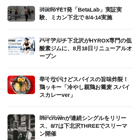
2026-08-04
studioYET発「BetaLab」実証実
験、ミカン下北で 8/4-14実施
2026-08-04
ハイアルチ下北沢がHYROX専門の低
酸素ジムに、8月18日リニューアルオ
ープン
2026-08-02
辛くないけどスパイスの旨味炸裂！
鶏ッキー「冷やし親鶏お蕎麦 スパイ
スカレーver」
2026-08-02
life crownが連続シングルをリリー
ス、8/7は下北沢THREEでスリーマ
ン開催