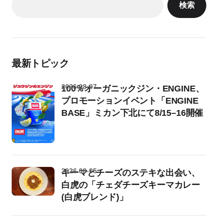
検索
最新トピック
2026-08-07
100％オーガニックジン・ENGINE、
プロモーションイベント「ENGINE
BASE」ミカン下北にて8/15–16開催
2026-08-05
キーマとチーズのステキな出会い、
白虎の「チェダチーズキーマカレー
(白虎ブレンド)」