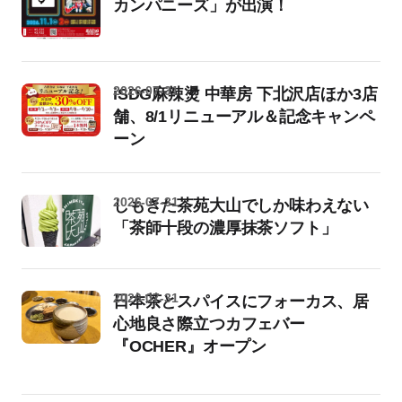
カンパニーズ」が出演！
2026-07-31
iSDG麻辣燙 中華房 下北沢店ほか3店
舗、8/1リニューアル＆記念キャンペ
ーン
2026-07-31
しもきた茶苑大山でしか味わえない
「茶師十段の濃厚抹茶ソフト」
2026-07-31
日本茶とスパイスにフォーカス、居
心地良さ際立つカフェバー
『OCHER』オープン