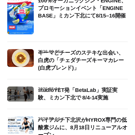
100％オーガニックジン・ENGINE、
プロモーションイベント「ENGINE
BASE」ミカン下北にて8/15–16開催
2026-08-05
キーマとチーズのステキな出会い、
白虎の「チェダチーズキーマカレー
(白虎ブレンド)」
2026-08-04
studioYET発「BetaLab」実証実
験、ミカン下北で 8/4-14実施
2026-08-04
ハイアルチ下北沢がHYROX専門の低
酸素ジムに、8月18日リニューアルオ