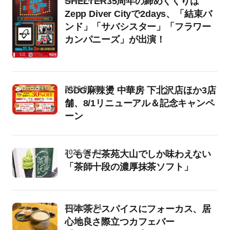
SHELTER35周年の締めくくりは
Zepp Diver Cityで2days、「結束バ
ンド」「サバシスター」「フラワー
カンパニーズ」が出演！
2026-07-31
iSDG麻辣燙 中華房 下北沢店ほか3店
舗、8/1リニューアル＆記念キャンペ
ーン
2026-07-31
しもきた茶苑大山でしか味わえない
「茶師十段の濃厚抹茶ソフト」
2026-07-31
日本茶とスパイスにフォーカス、居
心地良さ際立つカフェバー