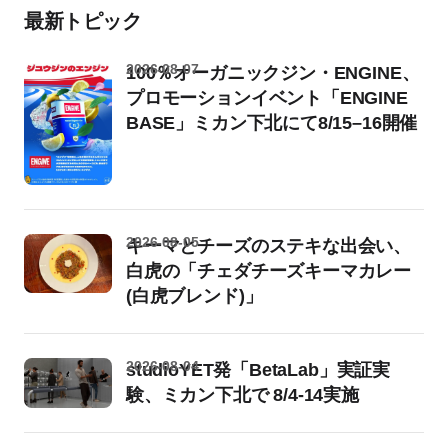
最新トピック
2026-08-07
100％オーガニックジン・ENGINE、
プロモーションイベント「ENGINE
BASE」ミカン下北にて8/15–16開催
2026-08-05
キーマとチーズのステキな出会い、
白虎の「チェダチーズキーマカレー
(白虎ブレンド)」
2026-08-04
studioYET発「BetaLab」実証実
験、ミカン下北で 8/4-14実施