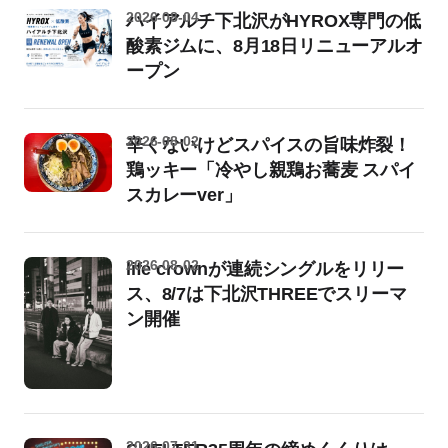
2026-08-04
ハイアルチ下北沢がHYROX専門の低
酸素ジムに、8月18日リニューアルオ
ープン
2026-08-02
辛くないけどスパイスの旨味炸裂！
鶏ッキー「冷やし親鶏お蕎麦 スパイ
スカレーver」
2026-08-02
life crownが連続シングルをリリー
ス、8/7は下北沢THREEでスリーマ
ン開催
2026-07-31