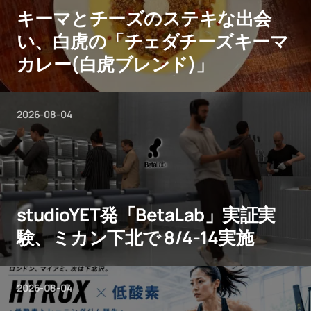
キーマとチーズのステキな出会
い、白虎の「チェダチーズキーマ
カレー(白虎ブレンド)」
2026-08-04
studioYET発「BetaLab」実証実
験、ミカン下北で 8/4-14実施
2026-08-04