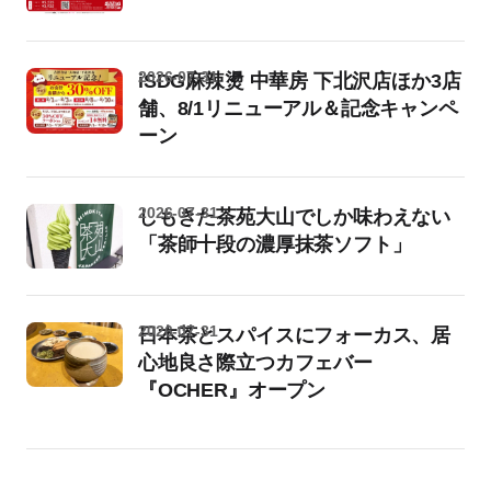
2026-07-31
iSDG麻辣燙 中華房 下北沢店ほか3店
舗、8/1リニューアル＆記念キャンペ
ーン
2026-07-31
しもきた茶苑大山でしか味わえない
「茶師十段の濃厚抹茶ソフト」
2026-07-31
日本茶とスパイスにフォーカス、居
心地良さ際立つカフェバー
『OCHER』オープン