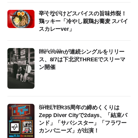
2026-08-02
辛くないけどスパイスの旨味炸裂！
鶏ッキー「冷やし親鶏お蕎麦 スパイ
スカレーver」
2026-08-02
life crownが連続シングルをリリー
ス、8/7は下北沢THREEでスリーマ
ン開催
2026-07-31
SHELTER35周年の締めくくりは
Zepp Diver Cityで2days、「結束バ
ンド」「サバシスター」「フラワー
カンパニーズ」が出演！