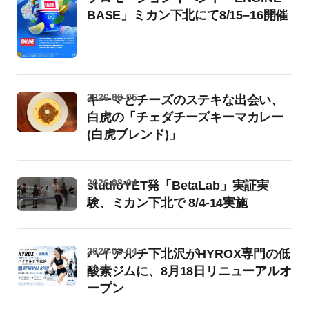
BASE」ミカン下北にて8/15–16開催
2026-08-05
キーマとチーズのステキな出会い、
白虎の「チェダチーズキーマカレー
(白虎ブレンド)」
2026-08-04
studioYET発「BetaLab」実証実
験、ミカン下北で 8/4-14実施
2026-08-04
ハイアルチ下北沢がHYROX専門の低
酸素ジムに、8月18日リニューアルオ
ープン