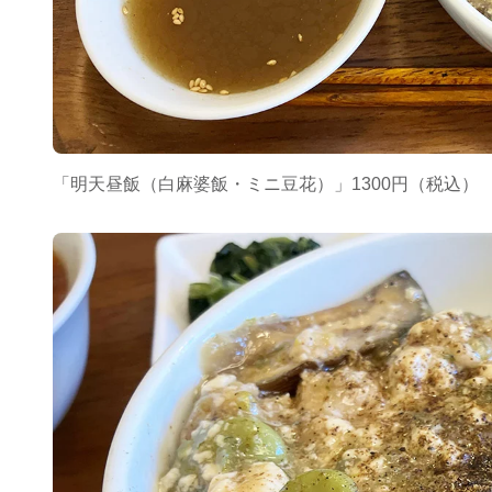
「明天昼飯（白麻婆飯・ミニ豆花）」1300円（税込）