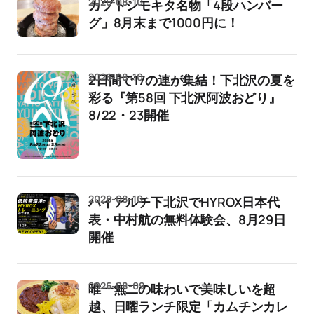
2026-08-10
カブトシモキタ名物「4段ハンバー
グ」8月末まで1000円に！
2026-08-10
2日間で17の連が集結！下北沢の夏を
彩る『第58回 下北沢阿波おどり』
8/22・23開催
2026-08-10
ハイアルチ下北沢でHYROX日本代
表・中村航の無料体験会、8月29日
開催
2026-08-09
唯一無二の味わいで美味しいを超
越、日曜ランチ限定「カムチンカレ