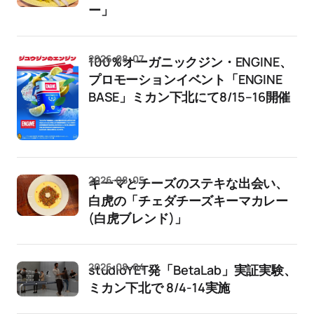
ー」
2026-08-07
100％オーガニックジン・ENGINE、
プロモーションイベント「ENGINE
BASE」ミカン下北にて8/15–16開催
2026-08-05
キーマとチーズのステキな出会い、
白虎の「チェダチーズキーマカレー
(白虎ブレンド)」
2026-08-04
studioYET発「BetaLab」実証実験、
ミカン下北で 8/4-14実施