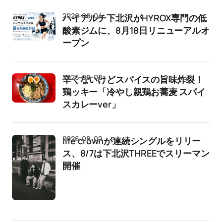
2026-08-04
ハイアルチ下北沢がHYROX専門の低
酸素ジムに、8月18日リニューアルオ
ープン
2026-08-02
辛くないけどスパイスの旨味炸裂！
鶏ッキー「冷やし親鶏お蕎麦 スパイ
スカレーver」
2026-08-02
life crownが連続シングルをリリー
ス、8/7は下北沢THREEでスリーマン
開催