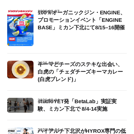
2026-08-07
100％オーガニックジン・ENGINE、
プロモーションイベント「ENGINE
BASE」ミカン下北にて8/15–16開催
2026-08-05
キーマとチーズのステキな出会い、
白虎の「チェダチーズキーマカレー
(白虎ブレンド)」
2026-08-04
studioYET発「BetaLab」実証実
験、ミカン下北で 8/4-14実施
2026-08-04
ハイアルチ下北沢がHYROX専門の低