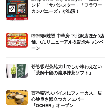
ンド」「サバシスター」「フラワー
カンパニーズ」が出演！
2026-07-31
iSDG麻辣燙 中華房 下北沢店ほか3店
舗、8/1リニューアル＆記念キャンペ
ーン
2026-07-31
しもきた茶苑大山でしか味わえない
「茶師十段の濃厚抹茶ソフト」
2026-07-31
日本茶とスパイスにフォーカス、居
心地良さ際立つカフェバー
『OCHER』オープン