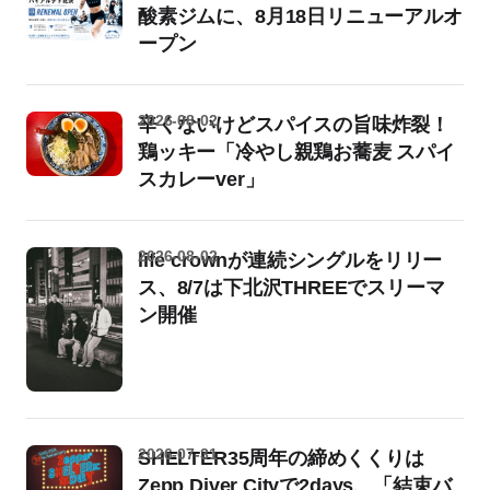
酸素ジムに、8月18日リニューアルオ
ープン
2026-08-02
辛くないけどスパイスの旨味炸裂！
鶏ッキー「冷やし親鶏お蕎麦 スパイ
スカレーver」
2026-08-02
life crownが連続シングルをリリー
ス、8/7は下北沢THREEでスリーマ
ン開催
2026-07-31
SHELTER35周年の締めくくりは
Zepp Diver Cityで2days、「結束バ