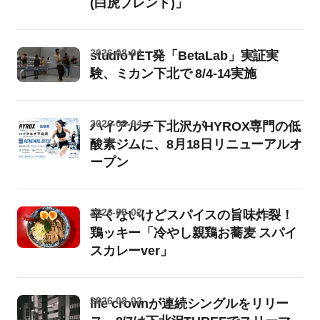
(白虎ブレンド)」
2026-08-04
studioYET発「BetaLab」実証実
験、ミカン下北で 8/4-14実施
2026-08-04
ハイアルチ下北沢がHYROX専門の低
酸素ジムに、8月18日リニューアルオ
ープン
2026-08-02
辛くないけどスパイスの旨味炸裂！
鶏ッキー「冷やし親鶏お蕎麦 スパイ
スカレーver」
2026-08-02
life crownが連続シングルをリリー