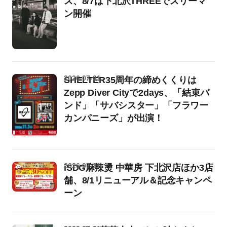
ス、8/7は下北沢THREEでスリーマ
ン開催
2026-07-31
SHELTER35周年の締めくくりは
Zepp Diver Cityで2days、「結束バ
ンド」「サバシスター」「フラワー
カンパニーズ」が出演！
2026-07-31
iSDG麻辣燙 中華房 下北沢店ほか3店
舗、8/1リニューアル＆記念キャンペ
ーン