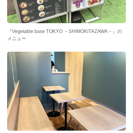
『Vegetable base TOKYO －SHIMOKITAZAWA－』の
メニュー