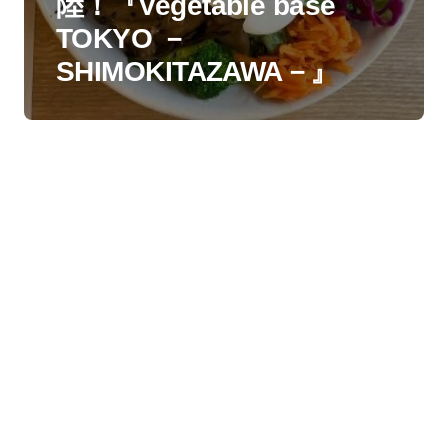
陸！『Vegetable base
TOKYO －
SHIMOKITAZAWA－』