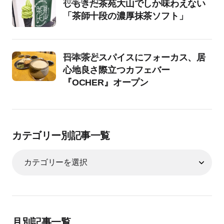
2026-07-31
しもきた茶苑大山でしか味わえない
「茶師十段の濃厚抹茶ソフト」
2026-07-31
日本茶とスパイスにフォーカス、居
心地良さ際立つカフェバー
『OCHER』オープン
カテゴリー別記事一覧
月別記事一覧