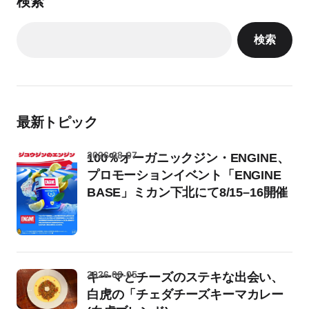
検索
検索
最新トピック
2026-08-07
100％オーガニックジン・ENGINE、
プロモーションイベント「ENGINE
BASE」ミカン下北にて8/15–16開催
2026-08-05
キーマとチーズのステキな出会い、
白虎の「チェダチーズキーマカレー