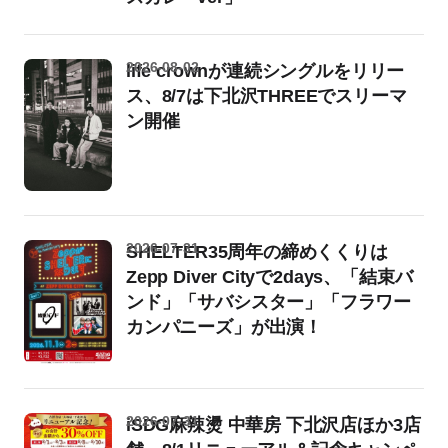
2026-08-02
life crownが連続シングルをリリー
ス、8/7は下北沢THREEでスリーマ
ン開催
2026-07-31
SHELTER35周年の締めくくりは
Zepp Diver Cityで2days、「結束バ
ンド」「サバシスター」「フラワー
カンパニーズ」が出演！
2026-07-31
iSDG麻辣燙 中華房 下北沢店ほか3店