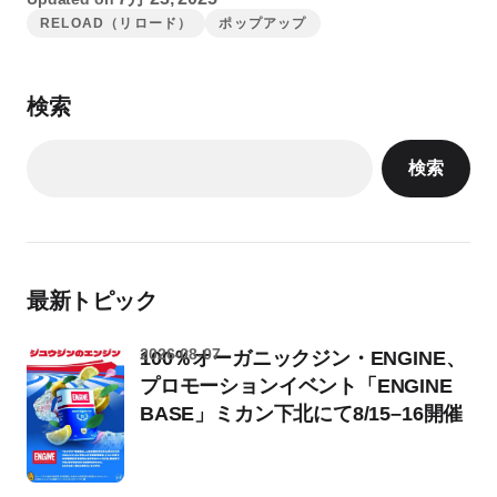
RELOAD（リロード）
ポップアップ
検索
検索
最新トピック
2026-08-07
100％オーガニックジン・ENGINE、
プロモーションイベント「ENGINE
BASE」ミカン下北にて8/15–16開催