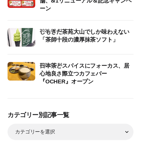
舗、8/1リニューアル＆記念キャンペ
ーン
2026-07-31
しもきた茶苑大山でしか味わえない
「茶師十段の濃厚抹茶ソフト」
2026-07-31
日本茶とスパイスにフォーカス、居
心地良さ際立つカフェバー
『OCHER』オープン
カテゴリー別記事一覧