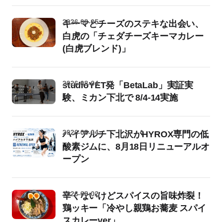
2026-08-05
キーマとチーズのステキな出会い、
白虎の「チェダチーズキーマカレー
(白虎ブレンド)」
2026-08-04
studioYET発「BetaLab」実証実
験、ミカン下北で 8/4-14実施
2026-08-04
ハイアルチ下北沢がHYROX専門の低
酸素ジムに、8月18日リニューアルオ
ープン
2026-08-02
辛くないけどスパイスの旨味炸裂！
鶏ッキー「冷やし親鶏お蕎麦 スパイ
スカレーver」