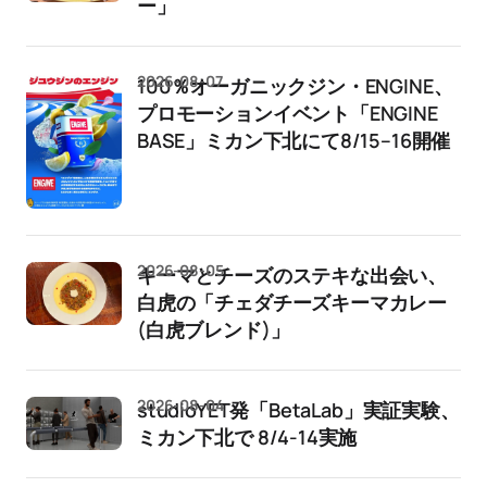
ー」
2026-08-07
100％オーガニックジン・ENGINE、
プロモーションイベント「ENGINE
BASE」ミカン下北にて8/15–16開催
2026-08-05
キーマとチーズのステキな出会い、
白虎の「チェダチーズキーマカレー
(白虎ブレンド)」
2026-08-04
studioYET発「BetaLab」実証実験、
ミカン下北で 8/4-14実施