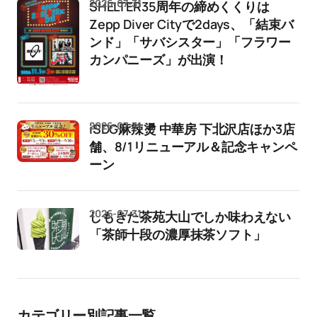
2026-07-31
SHELTER35周年の締めくくりは
Zepp Diver Cityで2days、「結束バ
ンド」「サバシスター」「フラワー
カンパニーズ」が出演！
2026-07-31
iSDG麻辣燙 中華房 下北沢店ほか3店
舗、8/1リニューアル＆記念キャンペ
ーン
2026-07-31
しもきた茶苑大山でしか味わえない
「茶師十段の濃厚抹茶ソフト」
カテゴリー別記事一覧