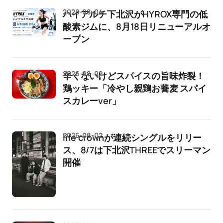
2026-08-04
ハイアルチ下北沢がHYROX専門の低
酸素ジムに、8月18日リニューアルオ
ープン
2026-08-02
辛くないけどスパイスの旨味炸裂！
鶏ッキー「冷やし親鶏お蕎麦 スパイ
スカレーver」
2026-08-02
life crownが連続シングルをリリー
ス、8/7は下北沢THREEでスリーマン
開催