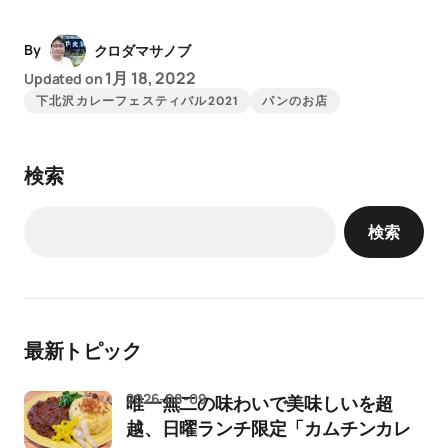
By
クロダマサノブ
1月 18, 2022
Updated on
下北沢カレーフェスティバル2021
パンのお店
検索
検索
最新トピック
2026-08-09
唯一無二の味わいで美味しいを超
越、日曜ランチ限定「カムチンカレ