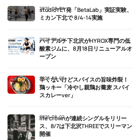
2026-08-04
studioYET発「BetaLab」実証実験、
ミカン下北で 8/4-14実施
2026-08-04
ハイアルチ下北沢がHYROX専門の低
酸素ジムに、8月18日リニューアルオ
ープン
2026-08-02
辛くないけどスパイスの旨味炸裂！
鶏ッキー「冷やし親鶏お蕎麦 スパイ
スカレーver」
2026-08-02
life crownが連続シングルをリリー
ス、8/7は下北沢THREEでスリーマン
開催