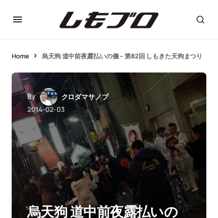
Home
烏天狗 道中前夜露払いの儀 – 第82回 しもきた天狗まつり
By
クロダマサノブ
2014-02-03
烏天狗 道中前夜露払いの