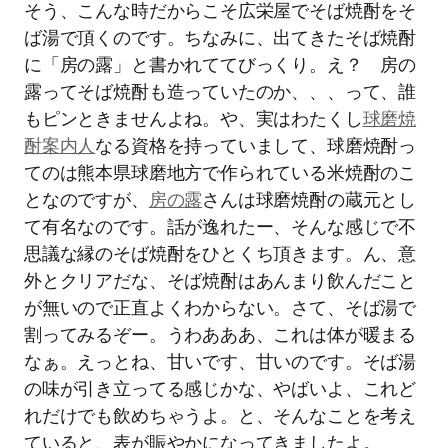
そう、こんな時だからこそ広栄屋でそば焼酎をそ
ば湯で頂くのです。ちなみに、出てきたそば焼酎
に「房の露」と書かれててびっくり。え？ 房の
露ってそば焼酎も造っていたのか、、、って、誰
もピンときませんよね。や、実はわたくし
球磨焼
酎案内人
なる資格を持っていまして、球磨焼酎っ
てのは熊本県球磨地方で作られている米焼酎のこ
となのですが、
房の露
さんは球磨焼酎の蔵元とし
て有名なのです。話が逸れたー、そんな感じで不
思議な縁のそば焼酎をひとくち頂きます。ん、意
外とクリアだな、そば焼酎はあんまり飲んだこと
が無いので正直よくわからない。さて、そば湯で
割ってみるぞー。うわあああ、これは体が暖まる
なぁ。えっとね、甘いです、甘いのです。そば湯
の味が引き立ってる感じかな、やばいよ、これど
れだけでも飲めちゃうよ。と、そんなことを考え
ていると、表が賑やかになってきましたよ。