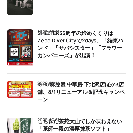
2026-07-31
SHELTER35周年の締めくくりは
Zepp Diver Cityで2days、「結束バ
ンド」「サバシスター」「フラワー
カンパニーズ」が出演！
2026-07-31
iSDG麻辣燙 中華房 下北沢店ほか3店
舗、8/1リニューアル＆記念キャンペ
ーン
2026-07-31
しもきた茶苑大山でしか味わえない
「茶師十段の濃厚抹茶ソフト」