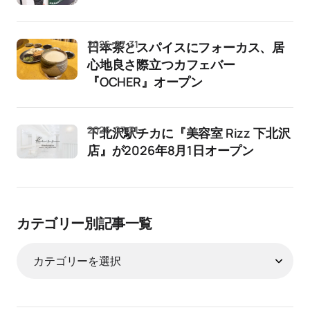
2026-07-31
日本茶とスパイスにフォーカス、居
心地良さ際立つカフェバー
『OCHER』オープン
2026-07-31
下北沢駅チカに『美容室 Rizz 下北沢
店』が2026年8月1日オープン
カテゴリー別記事一覧