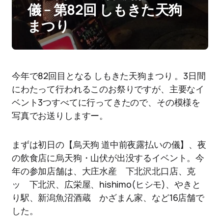
儀 – 第82回 しもきた天狗
まつり
今年で82回目となる しもきた天狗まつり 。3日間
にわたって行われるこのお祭りですが、主要なイ
ベント3つすべてに行ってきたので、その模様を
写真でお送りしますー。
まずは初日の【烏天狗 道中前夜露払いの儀】、夜
の飲食店に烏天狗・山伏が出没するイベント。今
年の参加店舗は、大庄水産 下北沢北口店、克
ッ 下北沢、広栄屋、hishimo(ヒシモ)、やきと
り駅、新潟魚沼酒蔵 かざまん家、など16店舗で
した。