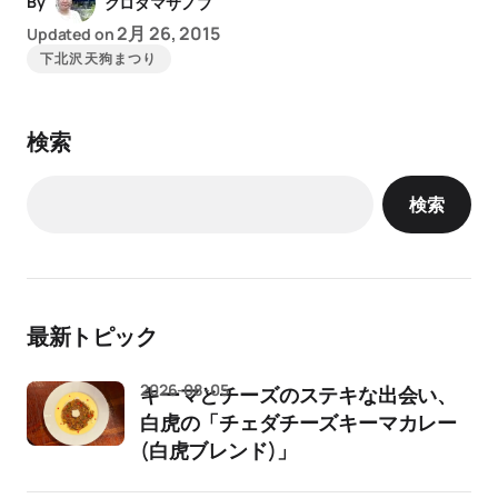
By
クロダマサノブ
2月 26, 2015
Updated on
下北沢天狗まつり
検索
検索
最新トピック
2026-08-05
キーマとチーズのステキな出会い、
白虎の「チェダチーズキーマカレー
(白虎ブレンド)」