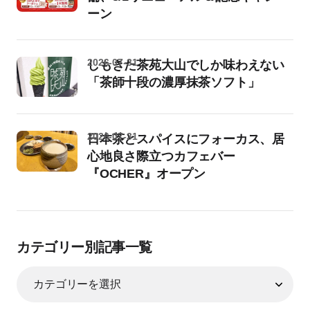
ーン
2026-07-31
しもきた茶苑大山でしか味わえない
「茶師十段の濃厚抹茶ソフト」
2026-07-31
日本茶とスパイスにフォーカス、居
心地良さ際立つカフェバー
『OCHER』オープン
カテゴリー別記事一覧