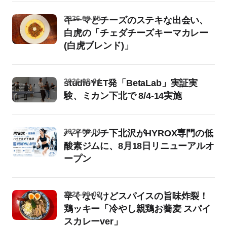
2026-08-05
キーマとチーズのステキな出会い、
白虎の「チェダチーズキーマカレー
(白虎ブレンド)」
2026-08-04
studioYET発「BetaLab」実証実
験、ミカン下北で 8/4-14実施
2026-08-04
ハイアルチ下北沢がHYROX専門の低
酸素ジムに、8月18日リニューアルオ
ープン
2026-08-02
辛くないけどスパイスの旨味炸裂！
鶏ッキー「冷やし親鶏お蕎麦 スパイ
スカレーver」