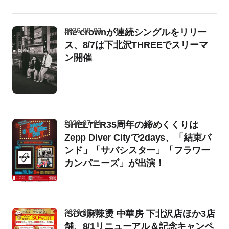
2026-08-02
life crownが連続シングルをリリー
ス、8/7は下北沢THREEでスリーマ
ン開催
2026-07-31
SHELTER35周年の締めくくりは
Zepp Diver Cityで2days、「結束バ
ンド」「サバシスター」「フラワー
カンパニーズ」が出演！
2026-07-31
iSDG麻辣燙 中華房 下北沢店ほか3店
舗、8/1リニューアル＆記念キャンペ