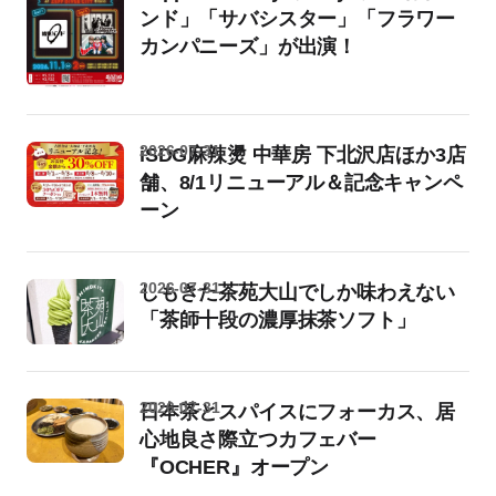
ンド」「サバシスター」「フラワー
カンパニーズ」が出演！
2026-07-31
iSDG麻辣燙 中華房 下北沢店ほか3店
舗、8/1リニューアル＆記念キャンペ
ーン
2026-07-31
しもきた茶苑大山でしか味わえない
「茶師十段の濃厚抹茶ソフト」
2026-07-31
日本茶とスパイスにフォーカス、居
心地良さ際立つカフェバー
『OCHER』オープン