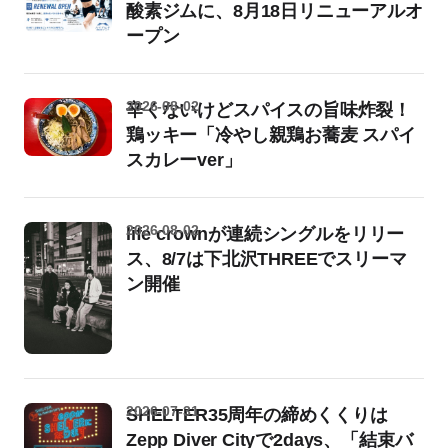
酸素ジムに、8月18日リニューアルオ
ープン
2026-08-02
辛くないけどスパイスの旨味炸裂！
鶏ッキー「冷やし親鶏お蕎麦 スパイ
スカレーver」
2026-08-02
life crownが連続シングルをリリー
ス、8/7は下北沢THREEでスリーマ
ン開催
2026-07-31
SHELTER35周年の締めくくりは
Zepp Diver Cityで2days、「結束バ