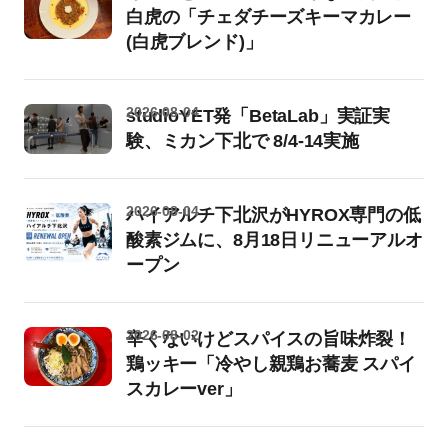
白虎の「チェダチーズキーマカレー
(白虎ブレンド)」
2026-08-04
studioYET発「BetaLab」実証実
験、ミカン下北で 8/4-14実施
2026-08-04
ハイアルチ下北沢がHYROX専門の低
酸素ジムに、8月18日リニューアルオ
ープン
2026-08-02
辛くないけどスパイスの旨味炸裂！
鶏ッキー「冷やし親鶏お蕎麦 スパイ
スカレーver」