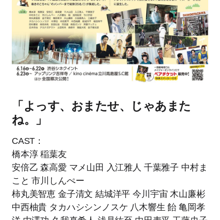
「よっす、おまたせ、じゃあまた
ね。」
CAST：
橋本淳 稲葉友
安倍⼄ 森⾼愛 マメ⼭⽥ ⼊江雅⼈ 千葉雅⼦ 中村ま
こと 市川しんぺー
柿丸美智恵 ⾦⼦清⽂ 結城洋平 今川宇宙 ⽊⼭廉彬
中⻄柚貴 タカハシシンノスケ ⼋⽊響⽣ 飴 ⻲岡孝