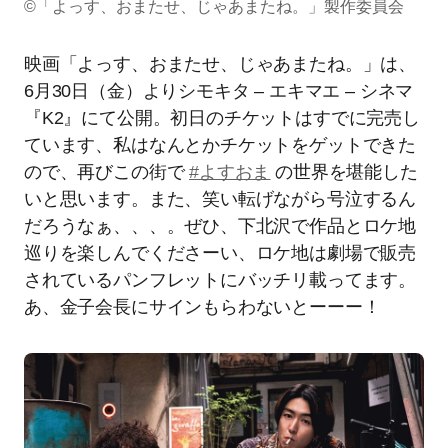
©「よっす、おまたせ、じゃあまたね。」製作委員会
映画「よっす、おまたせ、じゃあまたね。」は、
6月30日（金）よりシモキタ – エキマエ – シネマ
『K2』にて公開。初日のチケットはすでに完売し
ています、私はなんとかチケットをゲットできた
ので、再びこの街で
#よすおま
の世界を堪能した
いと思います。また、笑い転げながら号泣するん
だろうなぁ、、、。ぜひ、下北沢で作品とロケ地
巡りを楽しんでくださーい、ロケ地は劇場で販売
されているパンフレットにバッチリ載ってます。
あ、金子会長にサインもらわないとーーー！