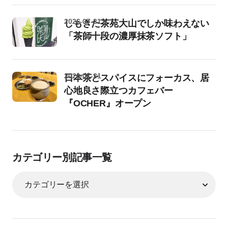
2026-07-31
しもきた茶苑大山でしか味わえない
「茶師十段の濃厚抹茶ソフト」
2026-07-31
日本茶とスパイスにフォーカス、居
心地良さ際立つカフェバー
『OCHER』オープン
カテゴリー別記事一覧