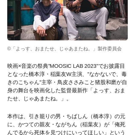
©「よっす、おまたせ、じゃあまたね。」製作委員会
映画×⾳楽の祭典”MOOSIC LAB 2023”でお披露⽬
となった橋本淳・稲葉友W主演、”なかないで、毒
きのこちゃん”主宰・⿃⽪ささみこと猪股和磨が⾃
⾝の舞台を映画化した監督最新作「よっす、おま
たせ、じゃあまたね。」。
本作は、引き籠りの男・ちばしん（橋本淳）の元
に、かつての親友・ながちん（稲葉友）が「俺死
んでるから死体を⾒つけにいってほしい」という