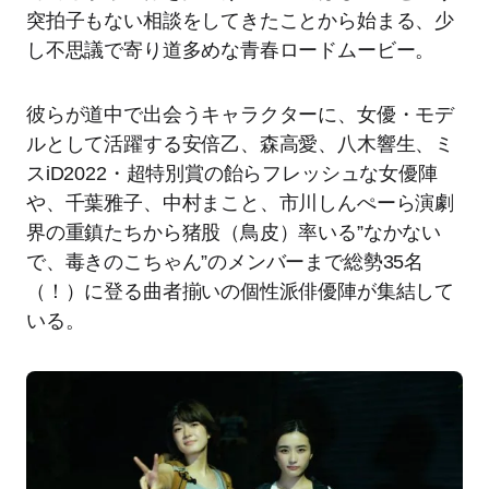
突拍⼦もない相談をしてきたことから始まる、少
し不思議で寄り道多めな⻘春ロードムービー。
彼らが道中で出会うキャラクターに、⼥優・モデ
ルとして活躍する安倍⼄、森⾼愛、⼋⽊響⽣、ミ
スiD2022・超特別賞の飴らフレッシュな⼥優陣
や、千葉雅⼦、中村まこと、市川しんぺーら演劇
界の重鎮たちから猪股（⿃⽪）率いる”なかない
で、毒きのこちゃん”のメンバーまで総勢35名
（！）に登る曲者揃いの個性派俳優陣が集結して
いる。