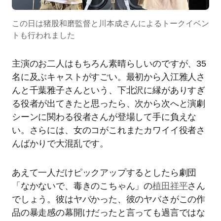
この日は猪股和磨監督と川本成さんによるトークイベン
トも行われました
主演のお二人はもちろん素晴らしいのですが、35
名に及ぶキャストがすごい。最初から入江雅人さ
んと千葉雅子さんという、下北沢に縁がありすぎ
る役者が出てきたと思ったら、次から次へと演劇
シーンに関わる役者さんが登場して手に負えな
い。さらには、女のコがこれまたカワイイ役者さ
んばかりで大混乱です。
あえて一人だけピックアップするとしたら劇団
「なかないで、毒きのこちゃん」の
植田祥平
さん
でしょう。彼はヤバかった、彼のヤバさがこの作
品の暴走感の幕開けだったと言っても過言ではな