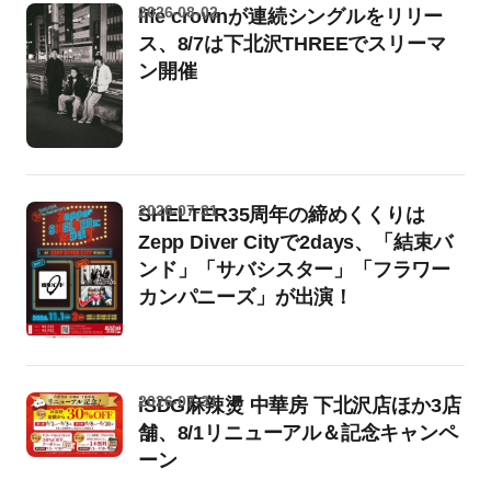
2026-08-02
life crownが連続シングルをリリー
ス、8/7は下北沢THREEでスリーマ
ン開催
2026-07-31
SHELTER35周年の締めくくりは
Zepp Diver Cityで2days、「結束バ
ンド」「サバシスター」「フラワー
カンパニーズ」が出演！
2026-07-31
iSDG麻辣燙 中華房 下北沢店ほか3店
舗、8/1リニューアル＆記念キャンペ
ーン