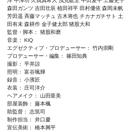
洋 中澤功 久我真希⼈ 浅⾒紘⾄ 中⽥⻨平 ⼯藤史⼦
森⽥ガンツ 吉⽥壮⾠ 植⽥祥平 ⽥村優依 森岡未帆
芳⽥遥 ⻫藤マッチュ 古⽊将也 チカナガチサト ⼟
⽥有未 森耕作 ⾦⼦健太郎 猪股⼤和
監督・脚本： 猪股和磨
⾳楽： KiQ
エグゼクティブ・プロデューサー： ⽵内崇剛
プロデューサー・編集： 篠⽥知典
撮影： 平井諒
照明： 富⾕颯輝
録⾳： ⼩濱匠
⾐装： 庄司洋介
ヘアメイク： ⼭⽥亜美
部屋装飾： 藤本楓
助監督： 志筑司
制作担当： 井⼝慶
宣伝美術： 橋本興平