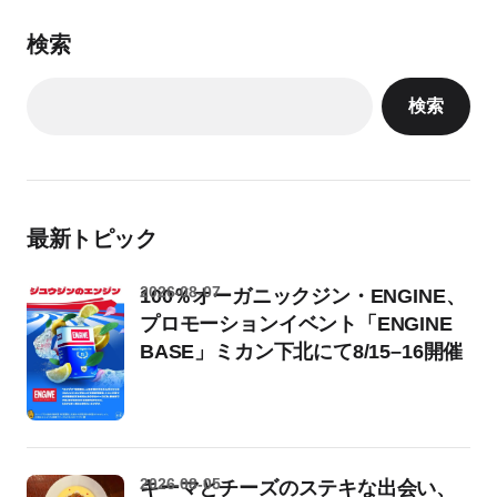
検索
検索
最新トピック
2026-08-07
100％オーガニックジン・ENGINE、
プロモーションイベント「ENGINE
BASE」ミカン下北にて8/15–16開催
2026-08-05
キーマとチーズのステキな出会い、