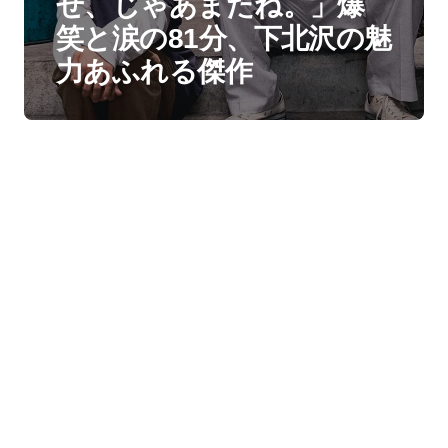
せ、じゃあまたね。」爆
笑と涙の81分、下北沢の魅
力あふれる傑作