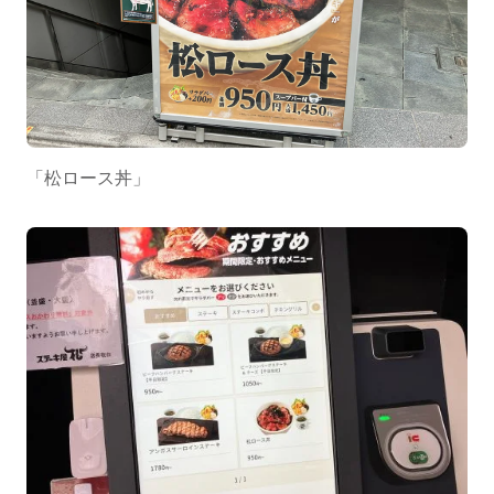
「松ロース丼」