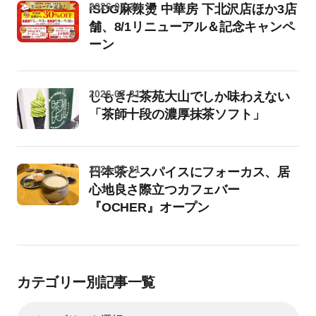
2026-07-31
iSDG麻辣燙 中華房 下北沢店ほか3店
舗、8/1リニューアル＆記念キャンペ
ーン
2026-07-31
しもきた茶苑大山でしか味わえない
「茶師十段の濃厚抹茶ソフト」
2026-07-31
日本茶とスパイスにフォーカス、居
心地良さ際立つカフェバー
『OCHER』オープン
カテゴリー別記事一覧