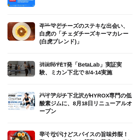
2026-08-05
キーマとチーズのステキな出会い、
白虎の「チェダチーズキーマカレー
(白虎ブレンド)」
2026-08-04
studioYET発「BetaLab」実証実
験、ミカン下北で 8/4-14実施
2026-08-04
ハイアルチ下北沢がHYROX専門の低
酸素ジムに、8月18日リニューアルオ
ープン
2026-08-02
辛くないけどスパイスの旨味炸裂！