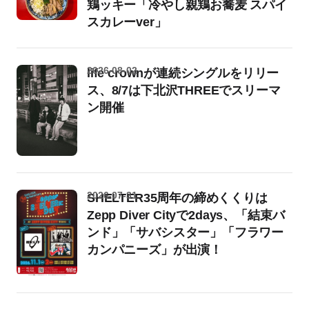
鶏ッキー「冷やし親鶏お蕎麦 スパイ
スカレーver」
2026-08-02
life crownが連続シングルをリリー
ス、8/7は下北沢THREEでスリーマ
ン開催
2026-07-31
SHELTER35周年の締めくくりは
Zepp Diver Cityで2days、「結束バ
ンド」「サバシスター」「フラワー
カンパニーズ」が出演！