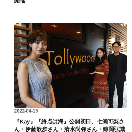
開催
2022-04-15
『Kay』『終点は海』公開初日、七瀬可梨さ
ん・伊藤歌歩さん・清水尚弥さん・鯨岡弘識