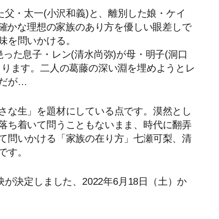
た父・太一(小沢和義)と、離別した娘・ケイ
不確かな理想の家族のあり方を優しい眼差しで
意味を問いかける。
った息子・レン(清水尚弥)が母・明子(洞口
゙まります。二人の葛藤の深い淵を埋めようとレ
が…
さな生」を題材にしている点です。漠然とし
を落ち着いて問うこともないまま、時代に翻弄
めて問いかける「家族の在り方」七瀬可梨、清
です。
が決定しました、2022年6月18日（土）か