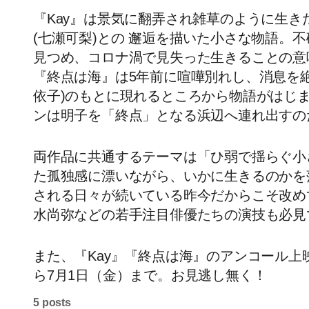
『Kay』は景気に翻弄され雑草のように生き
(七瀬可梨)との 邂逅を描いた小さな物語。
見つめ、コロナ渦で見失った生きることの
『終点は海』は5年前に喧嘩別れし、消息を絶
依子)のもとに現れるところから物語がはし
ンは明子を「終点」となる浜辺へ連れ出すのだ
両作品に共通するテーマは「ひ弱で揺らぐ小
た孤独感に漂いながら、いかに生きるのか
される日々が続いている昨今だからこそ改
水尚弥などの若手注目俳優たちの演技も必見
また、『Kay』『終点は海』のアンコール上映
ら7月1日（金）まで。お見逃し無く！
5 posts