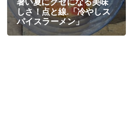
暑い夏にクセになる美味
しさ！点と線.「冷やしス
パイスラーメン」