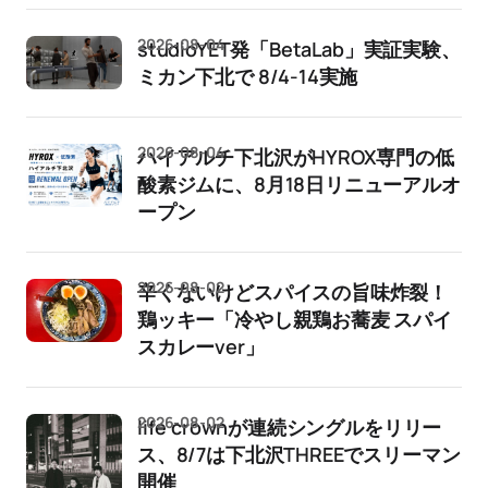
2026-08-04
studioYET発「BetaLab」実証実験、
ミカン下北で 8/4-14実施
2026-08-04
ハイアルチ下北沢がHYROX専門の低
酸素ジムに、8月18日リニューアルオ
ープン
2026-08-02
辛くないけどスパイスの旨味炸裂！
鶏ッキー「冷やし親鶏お蕎麦 スパイ
スカレーver」
2026-08-02
life crownが連続シングルをリリー
ス、8/7は下北沢THREEでスリーマン
開催