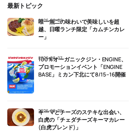
最新トピック
2026-08-09
唯一無二の味わいで美味しいを超
越、日曜ランチ限定「カムチンカレ
ー」
2026-08-07
100％オーガニックジン・ENGINE、
プロモーションイベント「ENGINE
BASE」ミカン下北にて8/15–16開催
2026-08-05
キーマとチーズのステキな出会い、
白虎の「チェダチーズキーマカレー
(白虎ブレンド)」