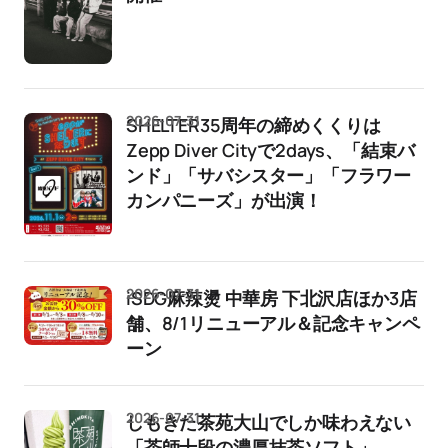
2026-07-31
SHELTER35周年の締めくくりは
Zepp Diver Cityで2days、「結束バ
ンド」「サバシスター」「フラワー
カンパニーズ」が出演！
2026-07-31
iSDG麻辣燙 中華房 下北沢店ほか3店
舗、8/1リニューアル＆記念キャンペ
ーン
2026-07-31
しもきた茶苑大山でしか味わえない
「茶師十段の濃厚抹茶ソフト」