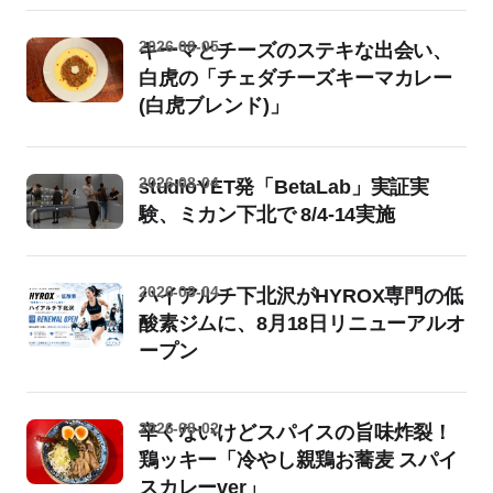
2026-08-05
キーマとチーズのステキな出会い、
白虎の「チェダチーズキーマカレー
(白虎ブレンド)」
2026-08-04
studioYET発「BetaLab」実証実
験、ミカン下北で 8/4-14実施
2026-08-04
ハイアルチ下北沢がHYROX専門の低
酸素ジムに、8月18日リニューアルオ
ープン
2026-08-02
辛くないけどスパイスの旨味炸裂！
鶏ッキー「冷やし親鶏お蕎麦 スパイ
スカレーver」