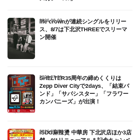
2026-08-02
life crownが連続シングルをリリー
ス、8/7は下北沢THREEでスリーマ
ン開催
2026-07-31
SHELTER35周年の締めくくりは
Zepp Diver Cityで2days、「結束バ
ンド」「サバシスター」「フラワー
カンパニーズ」が出演！
2026-07-31
iSDG麻辣燙 中華房 下北沢店ほか3店