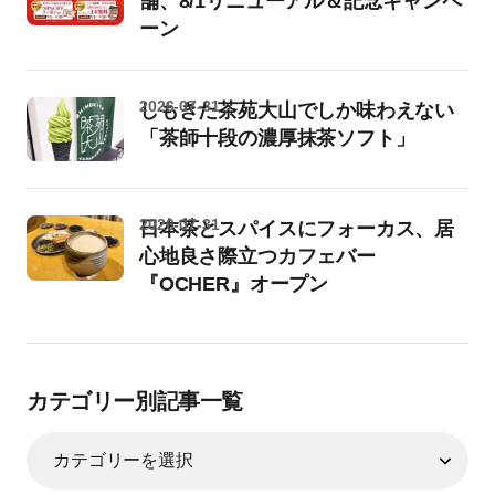
舗、8/1リニューアル＆記念キャンペ
ーン
2026-07-31
しもきた茶苑大山でしか味わえない
「茶師十段の濃厚抹茶ソフト」
2026-07-31
日本茶とスパイスにフォーカス、居
心地良さ際立つカフェバー
『OCHER』オープン
カテゴリー別記事一覧