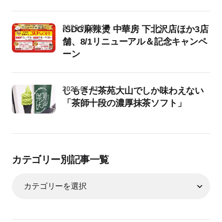
2026-07-31
iSDG麻辣燙 中華房 下北沢店ほか3店
舗、8/1リニューアル＆記念キャンペ
ーン
2026-07-31
しもきた茶苑大山でしか味わえない
「茶師十段の濃厚抹茶ソフト」
カテゴリー別記事一覧