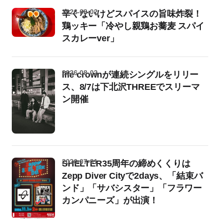
2026-08-02
辛くないけどスパイスの旨味炸裂！
鶏ッキー「冷やし親鶏お蕎麦 スパイ
スカレーver」
2026-08-02
life crownが連続シングルをリリー
ス、8/7は下北沢THREEでスリーマ
ン開催
2026-07-31
SHELTER35周年の締めくくりは
Zepp Diver Cityで2days、「結束バ
ンド」「サバシスター」「フラワー
カンパニーズ」が出演！