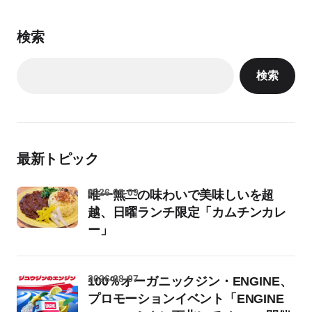
検索
検索
最新トピック
2026-08-09
唯一無二の味わいで美味しいを超
越、日曜ランチ限定「カムチンカレ
ー」
2026-08-07
100％オーガニックジン・ENGINE、
プロモーションイベント「ENGINE