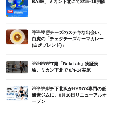
BASE」ミカン下北にて8/15–16開催
2026-08-05
キーマとチーズのステキな出会い、
白虎の「チェダチーズキーマカレー
(白虎ブレンド)」
2026-08-04
studioYET発「BetaLab」実証実
験、ミカン下北で 8/4-14実施
2026-08-04
ハイアルチ下北沢がHYROX専門の低
酸素ジムに、8月18日リニューアルオ
ープン