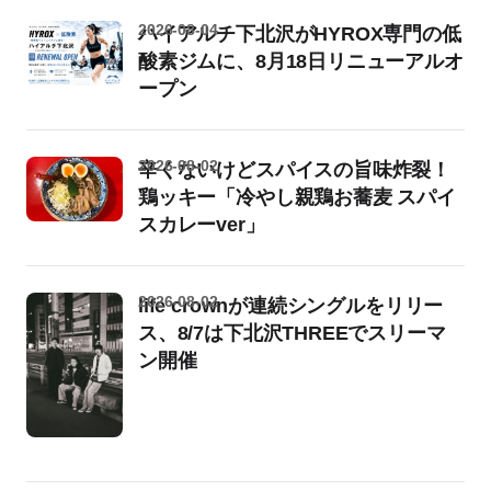
2026-08-04
ハイアルチ下北沢がHYROX専門の低
酸素ジムに、8月18日リニューアルオ
ープン
2026-08-02
辛くないけどスパイスの旨味炸裂！
鶏ッキー「冷やし親鶏お蕎麦 スパイ
スカレーver」
2026-08-02
life crownが連続シングルをリリー
ス、8/7は下北沢THREEでスリーマ
ン開催