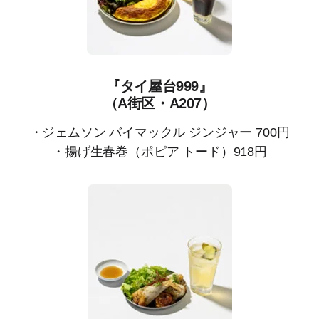
『タイ屋台999』
（A街区・A207）
・ジェムソン バイマックル ジンジャー 700円
・揚げ生春巻（ポピア トード）918円