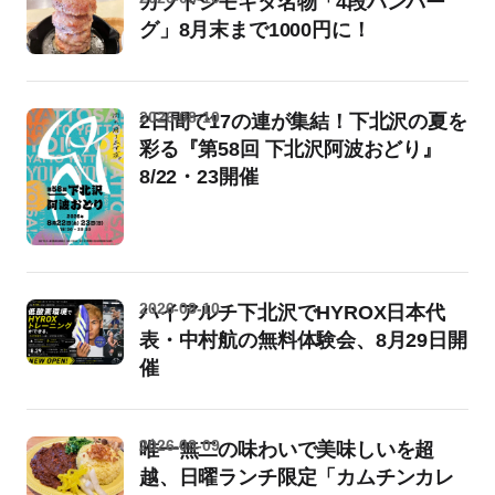
カブトシモキタ名物「4段ハンバー
グ」8月末まで1000円に！
2026-08-10
2日間で17の連が集結！下北沢の夏を
彩る『第58回 下北沢阿波おどり』
8/22・23開催
2026-08-10
ハイアルチ下北沢でHYROX日本代
表・中村航の無料体験会、8月29日開
催
2026-08-09
唯一無二の味わいで美味しいを超
越、日曜ランチ限定「カムチンカレ