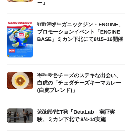
ー」
2026-08-07
100％オーガニックジン・ENGINE、
プロモーションイベント「ENGINE
BASE」ミカン下北にて8/15–16開催
2026-08-05
キーマとチーズのステキな出会い、
白虎の「チェダチーズキーマカレー
(白虎ブレンド)」
2026-08-04
studioYET発「BetaLab」実証実
験、ミカン下北で 8/4-14実施