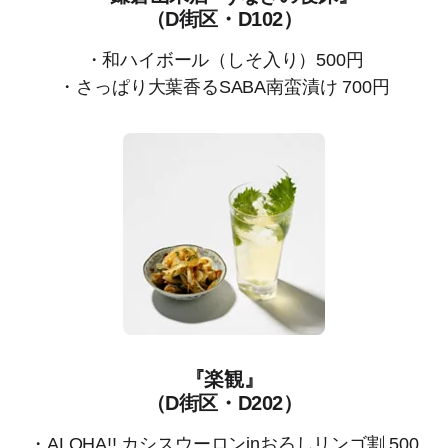
（D街区・D102）
・和ハイボール（しそ入り）500円
・さっぱり大葉香るSABA南蛮漬け 700円
『楽観』
（D街区・D202）
・ALOHA!! カシスウーロンinおろしリンゴ割 500