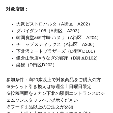
対象店舗：
大衆ビストロハルタ（A街区 A202）
ダパイダン105（A街区 A203）
韓国食堂&韓甘味 ハヌリ（A街区 A204）
チョップスティックス（A街区 A206）
下北沢ミートブラザーズ（D街区D101）
鎌倉山米店×うなぎの寝床（D街区D102）
楽観（D街区D202）
参加条件：満20歳以上で対象商品をご購入の方
※チケット引き換えは毎週金土日曜日限定
※投稿画面をミカン下北の駅側エントランスのジ
ェムソンスタッフへご提示ください
※フード１品以上のご注文が必須