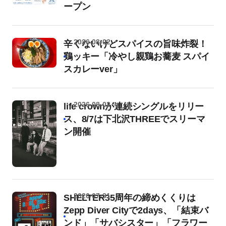
ープン
2026-08-02
辛くないけどスパイスの旨味炸裂！
鶏ッキー「冷やし親鶏お蕎麦 スパイ
スカレーver」
2026-08-02
life crownが連続シングルをリリー
ス、8/7は下北沢THREEでスリーマ
ン開催
2026-07-31
SHELTER35周年の締めくくりは
Zepp Diver Cityで2days、「結束バ
ンド」「サバシスター」「フラワー