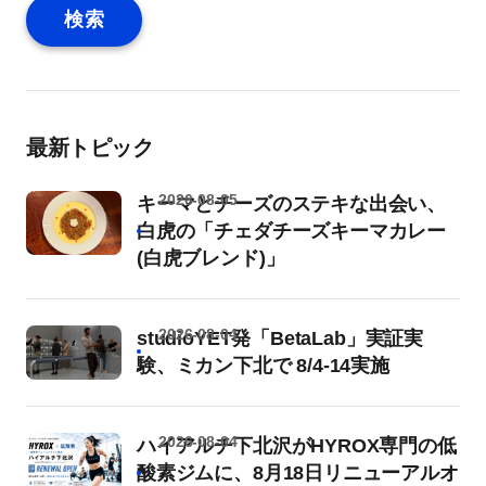
検索
最新トピック
2026-08-05
キーマとチーズのステキな出会い、
白虎の「チェダチーズキーマカレー
(白虎ブレンド)」
2026-08-04
studioYET発「BetaLab」実証実
験、ミカン下北で 8/4-14実施
2026-08-04
ハイアルチ下北沢がHYROX専門の低
酸素ジムに、8月18日リニューアルオ