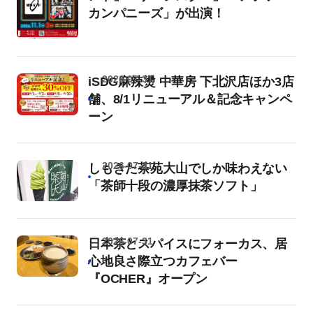
カンパニーズ」が出演！
2026-07-31
iSDG麻辣燙 中華房 下北沢店ほか3店
舗、8/1リニューアル＆記念キャンペ
ーン
2026-07-31
しもきた茶苑大山でしか味わえない
「茶師十段の濃厚抹茶ソフト」
2026-07-31
日本茶とスパイスにフォーカス、居
心地良さ際立つカフェバー
『OCHER』オープン