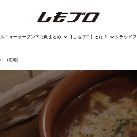
ール
ニューオープン
下北沢まとめ
【しもブロ】とは？
クラウドフ
挙～（前編）