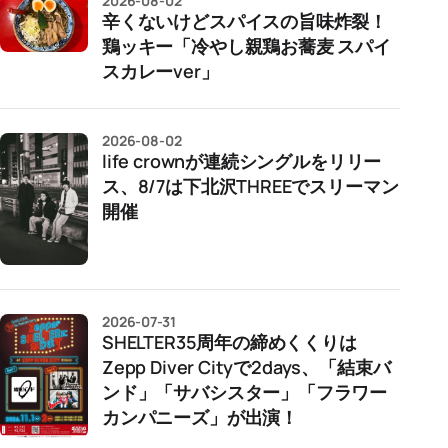
2026-08-02
辛くないけどスパイスの旨味炸裂！
鶏ッキー「冷やし親鶏お蕎麦 スパイ
スカレーver」
2026-08-02
life crownが連続シングルをリリー
ス、8/7は下北沢THREEでスリーマン
開催
2026-07-31
SHELTER35周年の締めくくりは
Zepp Diver Cityで2days、「結束バ
ンド」「サバシスター」「フラワー
カンパニーズ」が出演！