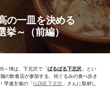
最高の一皿を決める
選挙～（前編）
5～18は、下北沢で「
ばるばる下北沢
」とい
店舗の飲食店が参加する、街ぐるみの食べ歩き
！早速主催の「
I LOVE 下北沢
」さんに取材し