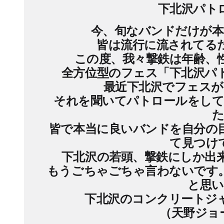
下北沢パト
今、旬なバンドだけが本
皆は流行に流されてる
この度、我々撃鉄は年齢、
全方位型のフェス「下北沢パト
最近下北沢でフェスが
それを聞いてパトロールをして
た
皆で本当に良いバンドを自分の
て見つけ
下北沢の若頭、撃鉄にしか出
もうごちゃごちゃ言わないです
と思い
下北沢のコンクリートジ
（天野ジョー