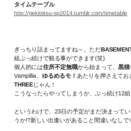
タイムテーブル
http://gekitetsu-sp2014.tumblr.com/timetable
ぎっちり詰まってますね～。ただ
BASEMEN
組ぶっ続けで観る事ができます(笑)
個人的には
住所不定無職
から始まって、
黒猫
Vampillia、
ゆるめるモ！
あたりを押さえてお
THREE
じゃん！
こうなったらやってしまうか、ぶっ続け12組
というわけで、23日の予定がまだ決まって
うか!?新しい出逢いがあること間違いなしで