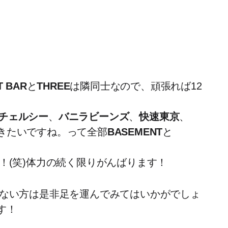
T BAR
と
THREE
は隣同士なので、頑張れば12
チェルシー
、
バニラビーンズ
、
快速東京
、
きたいですね。って全部
BASEMENT
と
！(笑)体力の続く限りがんばります！
いない方は是非足を運んでみてはいかがでしょ
す！