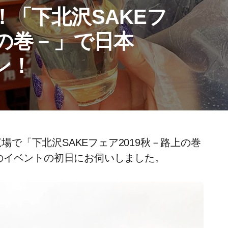
「下北沢SAKEフ
上の巻－」で日本
ン！
広場で「下北沢SAKEフェア2019秋－路上の巻
のイベントの初日にお伺いしました。