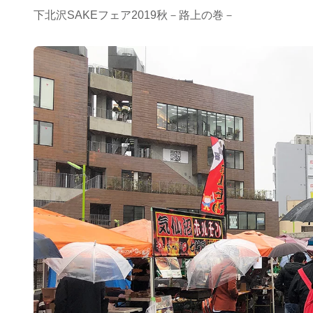
下北沢SAKEフェア2019秋－路上の巻－