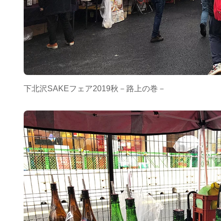
下北沢SAKEフェア2019秋－路上の巻－