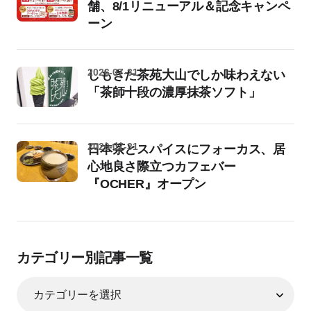
舗、8/1リニューアル＆記念キャンペ
ーン
2026-07-31
しもきた茶苑大山でしか味わえない
「茶師十段の濃厚抹茶ソフト」
2026-07-31
日本茶とスパイスにフォーカス、居
心地良さ際立つカフェバー
『OCHER』オープン
カテゴリー別記事一覧