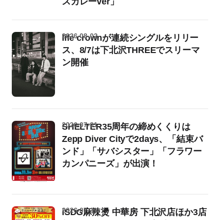
スカレーver」
2026-08-02
life crownが連続シングルをリリー
ス、8/7は下北沢THREEでスリーマ
ン開催
2026-07-31
SHELTER35周年の締めくくりは
Zepp Diver Cityで2days、「結束バ
ンド」「サバシスター」「フラワー
カンパニーズ」が出演！
2026-07-31
iSDG麻辣燙 中華房 下北沢店ほか3店