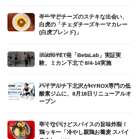
2026-08-05
キーマとチーズのステキな出会い、
白虎の「チェダチーズキーマカレー
(白虎ブレンド)」
2026-08-04
studioYET発「BetaLab」実証実
験、ミカン下北で 8/4-14実施
2026-08-04
ハイアルチ下北沢がHYROX専門の低
酸素ジムに、8月18日リニューアルオ
ープン
2026-08-02
辛くないけどスパイスの旨味炸裂！
鶏ッキー「冷やし親鶏お蕎麦 スパイ