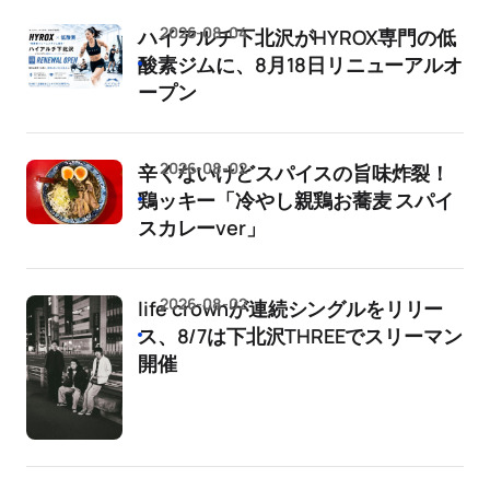
2026-08-04
ハイアルチ下北沢がHYROX専門の低
酸素ジムに、8月18日リニューアルオ
ープン
2026-08-02
辛くないけどスパイスの旨味炸裂！
鶏ッキー「冷やし親鶏お蕎麦 スパイ
スカレーver」
2026-08-02
life crownが連続シングルをリリー
ス、8/7は下北沢THREEでスリーマン
開催