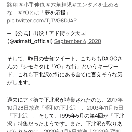
路翔
#小手伸也
#六角精児
#エンタメを止める
な
！
#YOとは
「夢を応援」
pic.twitter.com/TjTVG8DJ4P
— 【公式】出没！アド街ック天国
(@admati_official)
September 4, 2020
そして、昨日の告知ツイート、こちらもDAIGOさ
んの『シモキタは「YO」な街』というキーワー
ド。これも下北沢の街にある全てに言えそうな気
がします。
過去にアド街で下北沢が特集されたのは、
2017年
10月28日放送「昭和の下北沢」
、
2003年11月15日
「下北沢」
。そして、1995年5月の第4回が「下北
沢」特集だったようです。また、下北沢が取りあ
げられたのは、
2020年1月4日放送「2020年変貌