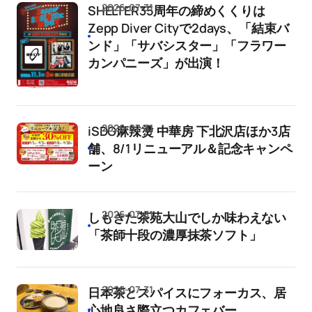
2026-07-31
SHELTER35周年の締めくくりは
Zepp Diver Cityで2days、「結束バ
ンド」「サバシスター」「フラワー
カンパニーズ」が出演！
2026-07-31
iSDG麻辣燙 中華房 下北沢店ほか3店
舗、8/1リニューアル＆記念キャンペ
ーン
2026-07-31
しもきた茶苑大山でしか味わえない
「茶師十段の濃厚抹茶ソフト」
2026-07-31
日本茶とスパイスにフォーカス、居
心地良さ際立つカフェバー