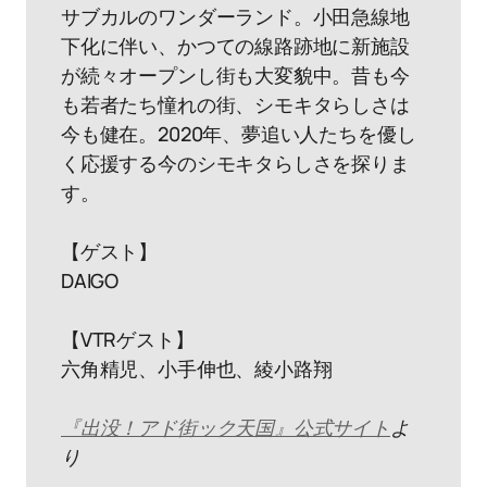
サブカルのワンダーランド。小田急線地
下化に伴い、かつての線路跡地に新施設
が続々オープンし街も大変貌中。昔も今
も若者たち憧れの街、シモキタらしさは
今も健在。2020年、夢追い人たちを優し
く応援する今のシモキタらしさを探りま
す。
【ゲスト】
DAIGO
【VTRゲスト】
六角精児、小手伸也、綾小路翔
『出没！アド街ック天国』公式サイト
よ
り