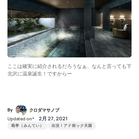
ここは確実に紹介されるだろうなぁ、なんと言っても下
北沢に温泉誕生！ですからー
By
クロダマサノブ
2月 27, 2021
Updated on
珉亭（みんてい）
出没！アド街ック天国