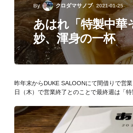
By
クロダマサノブ
2021-01-25
あはれ「特製中華
妙、渾身の一杯
昨年末からDUKE SALOONにて間借りで
日（木）で営業終了とのことで最終週は「特