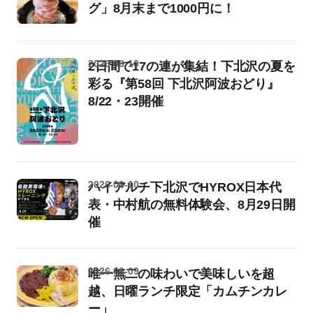
グ」8月末まで1000円に！
2026-08-10
2日間で17の連が集結！下北沢の夏を
彩る『第58回 下北沢阿波おどり』
8/22・23開催
2026-08-10
ハイアルチ下北沢でHYROX日本代
表・中村航の無料体験会、8月29日開
催
2026-08-09
唯一無二の味わいで美味しいを超
越、日曜ランチ限定「カムチンカレ
ー」