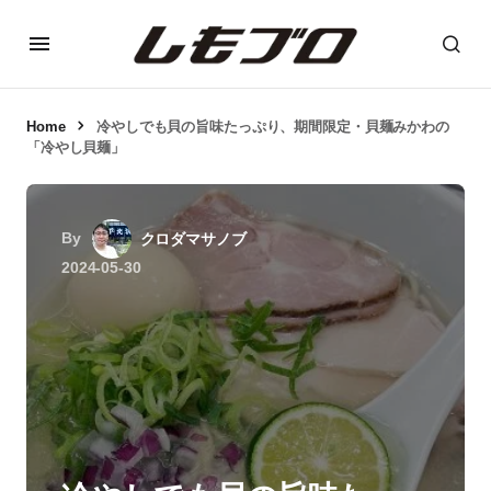
Home
冷やしでも貝の旨味たっぷり、期間限定・貝麺みかわの
「冷やし貝麺」
By
クロダマサノブ
2024-05-30