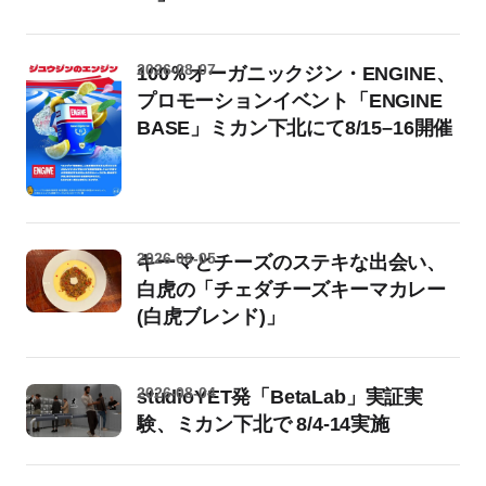
2026-08-07
100％オーガニックジン・ENGINE、
プロモーションイベント「ENGINE
BASE」ミカン下北にて8/15–16開催
2026-08-05
キーマとチーズのステキな出会い、
白虎の「チェダチーズキーマカレー
(白虎ブレンド)」
2026-08-04
studioYET発「BetaLab」実証実
験、ミカン下北で 8/4-14実施