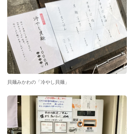
貝麺みかわの「冷やし貝麺」