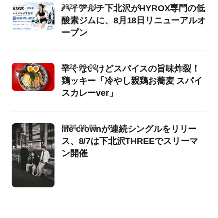
2026-08-04
ハイアルチ下北沢がHYROX専門の低
酸素ジムに、8月18日リニューアルオ
ープン
2026-08-02
辛くないけどスパイスの旨味炸裂！
鶏ッキー「冷やし親鶏お蕎麦 スパイ
スカレーver」
2026-08-02
life crownが連続シングルをリリー
ス、8/7は下北沢THREEでスリーマ
ン開催