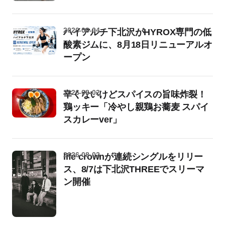
2026-08-04
ハイアルチ下北沢がHYROX専門の低
酸素ジムに、8月18日リニューアルオ
ープン
2026-08-02
辛くないけどスパイスの旨味炸裂！
鶏ッキー「冷やし親鶏お蕎麦 スパイ
スカレーver」
2026-08-02
life crownが連続シングルをリリー
ス、8/7は下北沢THREEでスリーマ
ン開催