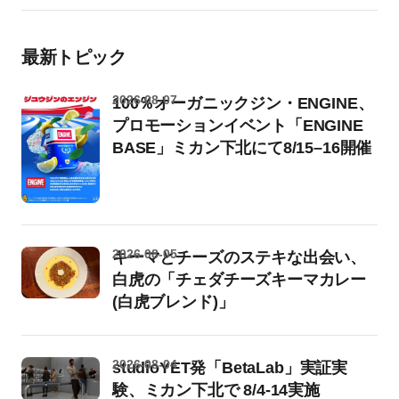
最新トピック
2026-08-07
100％オーガニックジン・ENGINE、
プロモーションイベント「ENGINE
BASE」ミカン下北にて8/15–16開催
2026-08-05
キーマとチーズのステキな出会い、
白虎の「チェダチーズキーマカレー
(白虎ブレンド)」
2026-08-04
studioYET発「BetaLab」実証実
験、ミカン下北で 8/4-14実施