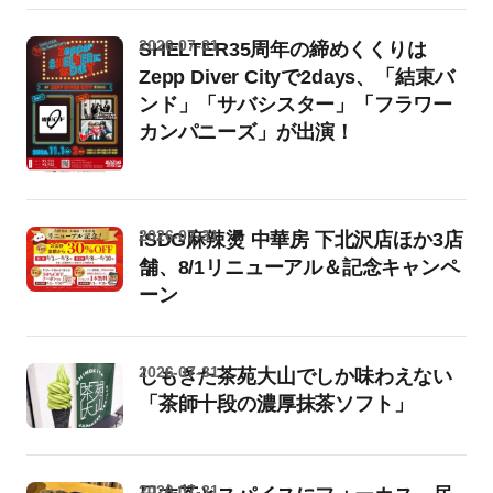
2026-07-31
SHELTER35周年の締めくくりは
Zepp Diver Cityで2days、「結束バ
ンド」「サバシスター」「フラワー
カンパニーズ」が出演！
2026-07-31
iSDG麻辣燙 中華房 下北沢店ほか3店
舗、8/1リニューアル＆記念キャンペ
ーン
2026-07-31
しもきた茶苑大山でしか味わえない
「茶師十段の濃厚抹茶ソフト」
2026-07-31