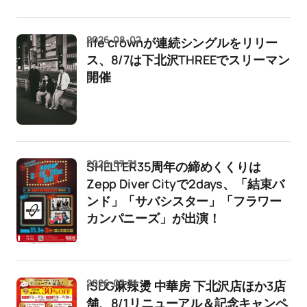
2026-08-02
life crownが連続シングルをリリー
ス、8/7は下北沢THREEでスリーマン
開催
2026-07-31
SHELTER35周年の締めくくりは
Zepp Diver Cityで2days、「結束バ
ンド」「サバシスター」「フラワー
カンパニーズ」が出演！
2026-07-31
iSDG麻辣燙 中華房 下北沢店ほか3店
舗、8/1リニューアル＆記念キャンペ