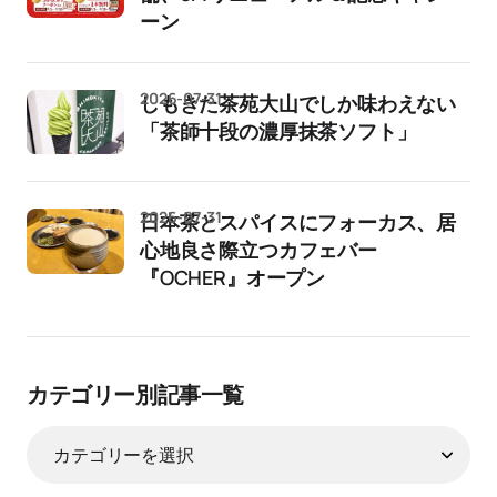
ーン
2026-07-31
しもきた茶苑大山でしか味わえない
「茶師十段の濃厚抹茶ソフト」
2026-07-31
日本茶とスパイスにフォーカス、居
心地良さ際立つカフェバー
『OCHER』オープン
カテゴリー別記事一覧