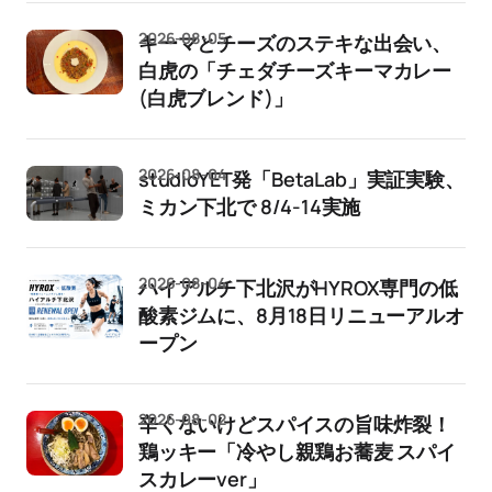
2026-08-05
キーマとチーズのステキな出会い、
白虎の「チェダチーズキーマカレー
(白虎ブレンド)」
2026-08-04
studioYET発「BetaLab」実証実験、
ミカン下北で 8/4-14実施
2026-08-04
ハイアルチ下北沢がHYROX専門の低
酸素ジムに、8月18日リニューアルオ
ープン
2026-08-02
辛くないけどスパイスの旨味炸裂！
鶏ッキー「冷やし親鶏お蕎麦 スパイ
スカレーver」