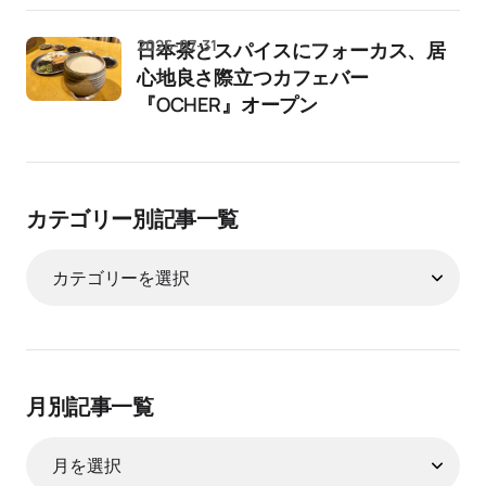
2026-07-31
日本茶とスパイスにフォーカス、居
心地良さ際立つカフェバー
『OCHER』オープン
カテゴリー別記事一覧
月別記事一覧