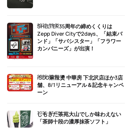
2026-07-31
SHELTER35周年の締めくくりは
Zepp Diver Cityで2days、「結束バ
ンド」「サバシスター」「フラワー
カンパニーズ」が出演！
2026-07-31
iSDG麻辣燙 中華房 下北沢店ほか3店
舗、8/1リニューアル＆記念キャンペ
ーン
2026-07-31
しもきた茶苑大山でしか味わえない
「茶師十段の濃厚抹茶ソフト」