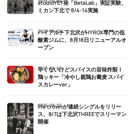
2026-08-04
studioYET発「BetaLab」実証実験、
ミカン下北で 8/4-14実施
2026-08-04
ハイアルチ下北沢がHYROX専門の低
酸素ジムに、8月18日リニューアルオ
ープン
2026-08-02
辛くないけどスパイスの旨味炸裂！
鶏ッキー「冷やし親鶏お蕎麦 スパイ
スカレーver」
2026-08-02
life crownが連続シングルをリリー
ス、8/7は下北沢THREEでスリーマン
開催