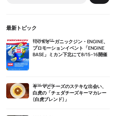
最新トピック
2026-08-07
100％オーガニックジン・ENGINE、
プロモーションイベント「ENGINE
BASE」ミカン下北にて8/15–16開催
2026-08-05
キーマとチーズのステキな出会い、
白虎の「チェダチーズキーマカレー
(白虎ブレンド)」