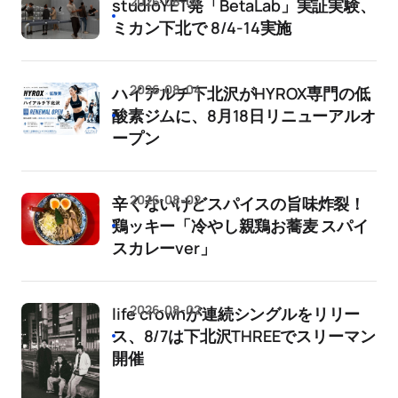
2026-08-04
studioYET発「BetaLab」実証実験、
ミカン下北で 8/4-14実施
2026-08-04
ハイアルチ下北沢がHYROX専門の低
酸素ジムに、8月18日リニューアルオ
ープン
2026-08-02
辛くないけどスパイスの旨味炸裂！
鶏ッキー「冷やし親鶏お蕎麦 スパイ
スカレーver」
2026-08-02
life crownが連続シングルをリリー
ス、8/7は下北沢THREEでスリーマン
開催