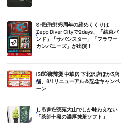
2026-07-31
SHELTER35周年の締めくくりは
Zepp Diver Cityで2days、「結束バ
ンド」「サバシスター」「フラワー
カンパニーズ」が出演！
2026-07-31
iSDG麻辣燙 中華房 下北沢店ほか3店
舗、8/1リニューアル＆記念キャンペ
ーン
2026-07-31
しもきた茶苑大山でしか味わえない
「茶師十段の濃厚抹茶ソフト」