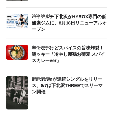
2026-08-04
ハイアルチ下北沢がHYROX専門の低
酸素ジムに、8月18日リニューアルオ
ープン
2026-08-02
辛くないけどスパイスの旨味炸裂！
鶏ッキー「冷やし親鶏お蕎麦 スパイ
スカレーver」
2026-08-02
life crownが連続シングルをリリー
ス、8/7は下北沢THREEでスリーマ
ン開催