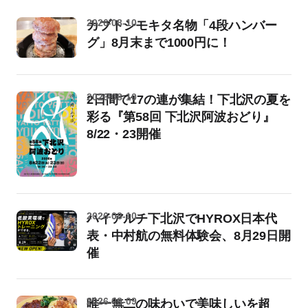
2026-08-10
カブトシモキタ名物「4段ハンバー
グ」8月末まで1000円に！
2026-08-10
2日間で17の連が集結！下北沢の夏を
彩る『第58回 下北沢阿波おどり』
8/22・23開催
2026-08-10
ハイアルチ下北沢でHYROX日本代
表・中村航の無料体験会、8月29日開
催
2026-08-09
唯一無二の味わいで美味しいを超