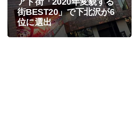
アド街「2020年変貌する
街BEST20」で下北沢が6
位に選出