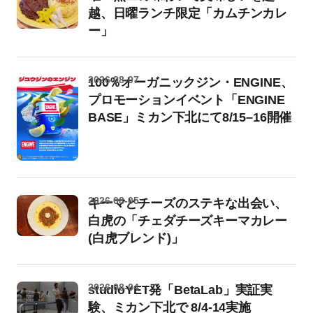
越、日曜ランチ限定「カムチンカレ
ー」
2026-08-07
100％オーガニックジン・ENGINE、
プロモーションイベント「ENGINE
BASE」ミカン下北にて8/15–16開催
2026-08-05
キーマとチーズのステキな出会い、
白虎の「チェダチーズキーマカレー
(白虎ブレンド)」
2026-08-04
studioYET発「BetaLab」実証実
験、ミカン下北で 8/4-14実施