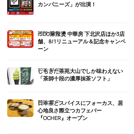
カンパニーズ」が出演！
2026-07-31
iSDG麻辣燙 中華房 下北沢店ほか3店
舗、8/1リニューアル＆記念キャンペ
ーン
2026-07-31
しもきた茶苑大山でしか味わえない
「茶師十段の濃厚抹茶ソフト」
2026-07-31
日本茶とスパイスにフォーカス、居
心地良さ際立つカフェバー
『OCHER』オープン