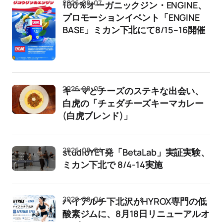
2026-08-07
100％オーガニックジン・ENGINE、
プロモーションイベント「ENGINE
BASE」ミカン下北にて8/15–16開催
2026-08-05
キーマとチーズのステキな出会い、
白虎の「チェダチーズキーマカレー
(白虎ブレンド)」
2026-08-04
studioYET発「BetaLab」実証実験、
ミカン下北で 8/4-14実施
2026-08-04
ハイアルチ下北沢がHYROX専門の低
酸素ジムに、8月18日リニューアルオ