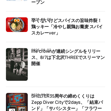
ープン
2026-08-02
辛くないけどスパイスの旨味炸裂！
鶏ッキー「冷やし親鶏お蕎麦 スパイ
スカレーver」
2026-08-02
life crownが連続シングルをリリー
ス、8/7は下北沢THREEでスリーマン
開催
2026-07-31
SHELTER35周年の締めくくりは
Zepp Diver Cityで2days、「結束バ
ンド」「サバシスター」「フラワー