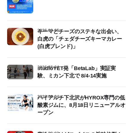
2026-08-05
キーマとチーズのステキな出会い、
白虎の「チェダチーズキーマカレー
(白虎ブレンド)」
2026-08-04
studioYET発「BetaLab」実証実
験、ミカン下北で 8/4-14実施
2026-08-04
ハイアルチ下北沢がHYROX専門の低
酸素ジムに、8月18日リニューアルオ
ープン