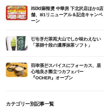
2026-07-31
iSDG麻辣燙 中華房 下北沢店ほか3店
舗、8/1リニューアル＆記念キャンペ
ーン
2026-07-31
しもきた茶苑大山でしか味わえない
「茶師十段の濃厚抹茶ソフト」
2026-07-31
日本茶とスパイスにフォーカス、居
心地良さ際立つカフェバー
『OCHER』オープン
カテゴリー別記事一覧