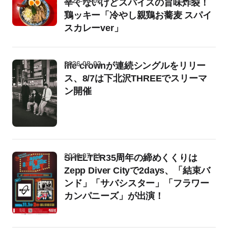
2026-08-02
辛くないけどスパイスの旨味炸裂！
鶏ッキー「冷やし親鶏お蕎麦 スパイ
スカレーver」
2026-08-02
life crownが連続シングルをリリー
ス、8/7は下北沢THREEでスリーマ
ン開催
2026-07-31
SHELTER35周年の締めくくりは
Zepp Diver Cityで2days、「結束バ
ンド」「サバシスター」「フラワー
カンパニーズ」が出演！