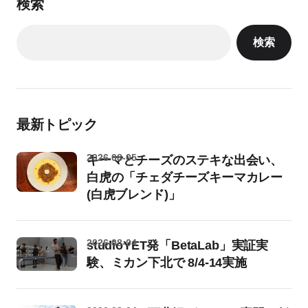
検索
検索
最新トピック
2026-08-05
キーマとチーズのステキな出会い、
白虎の「チェダチーズキーマカレー
(白虎ブレンド)」
2026-08-04
studioYET発「BetaLab」実証実
験、ミカン下北で 8/4-14実施