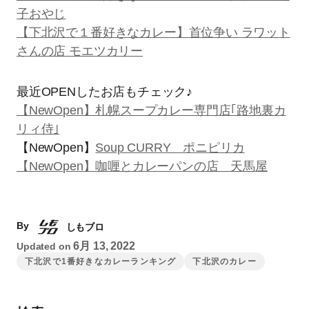
子おやじ
【
下北沢で１番好きなカレー】
首位争い ラワット
さんの店 モエツカリー
最近OPENしたお店もチェック♪
【NewOpen】札幌スープカレー専門店｢路地裏カ
リィ侍｣
【NewOpen】
Soup CURRY ポニピリカ
【NewOpen】咖喱とカレーパンの店 天馬屋
By
しもブロ
6月 13, 2022
Updated on
下北沢で1番好きなカレーランキング
下北沢のカレー