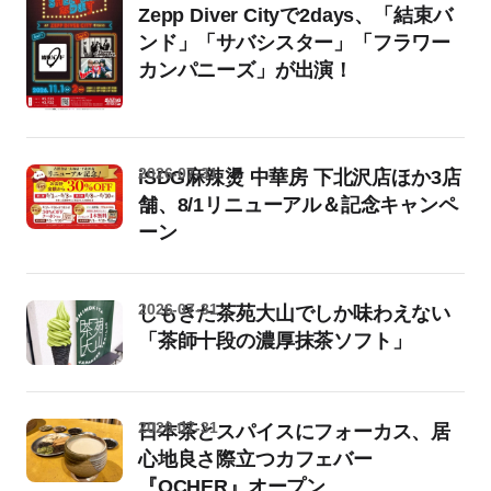
Zepp Diver Cityで2days、「結束バ
ンド」「サバシスター」「フラワー
カンパニーズ」が出演！
2026-07-31
iSDG麻辣燙 中華房 下北沢店ほか3店
舗、8/1リニューアル＆記念キャンペ
ーン
2026-07-31
しもきた茶苑大山でしか味わえない
「茶師十段の濃厚抹茶ソフト」
2026-07-31
日本茶とスパイスにフォーカス、居
心地良さ際立つカフェバー
『OCHER』オープン