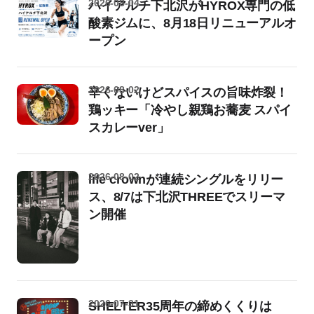
2026-08-04
ハイアルチ下北沢がHYROX専門の低
酸素ジムに、8月18日リニューアルオ
ープン
2026-08-02
辛くないけどスパイスの旨味炸裂！
鶏ッキー「冷やし親鶏お蕎麦 スパイ
スカレーver」
2026-08-02
life crownが連続シングルをリリー
ス、8/7は下北沢THREEでスリーマ
ン開催
2026-07-31
SHELTER35周年の締めくくりは