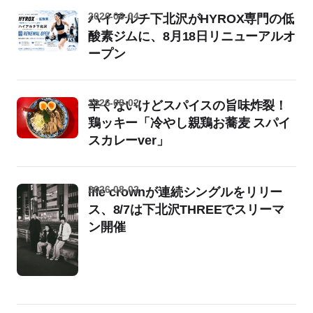
2026-08-04
ハイアルチ下北沢がHYROX専門の低
酸素ジムに、8月18日リニューアルオ
ープン
2026-08-02
辛くないけどスパイスの旨味炸裂！
鶏ッキー「冷やし親鶏お蕎麦 スパイ
スカレーver」
2026-08-02
life crownが連続シングルをリリー
ス、8/7は下北沢THREEでスリーマ
ン開催