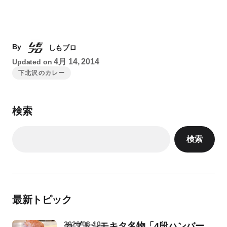
By
しもブロ
4月 14, 2014
Updated on
下北沢のカレー
検索
検索
最新トピック
2026-08-10
カブトシモキタ名物「4段ハンバー