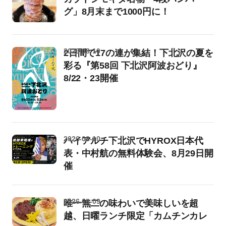
グ」8月末まで1000円に！
2026-08-10
2日間で17の連が集結！下北沢の夏を
彩る『第58回 下北沢阿波おどり』
8/22・23開催
2026-08-10
ハイアルチ下北沢でHYROX日本代
表・中村航の無料体験会、8月29日開
催
2026-08-09
唯一無二の味わいで美味しいを超
越、日曜ランチ限定「カムチンカレ