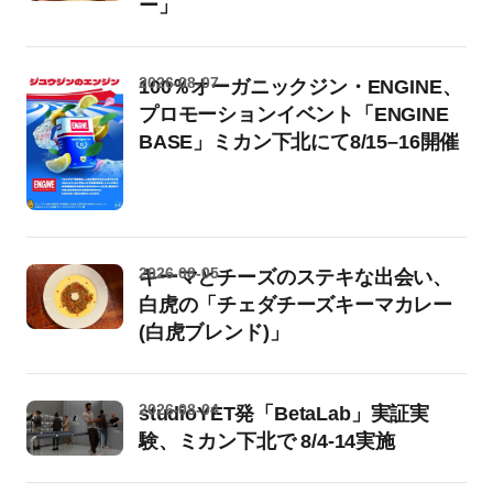
ー」
2026-08-07
100％オーガニックジン・ENGINE、
プロモーションイベント「ENGINE
BASE」ミカン下北にて8/15–16開催
2026-08-05
キーマとチーズのステキな出会い、
白虎の「チェダチーズキーマカレー
(白虎ブレンド)」
2026-08-04
studioYET発「BetaLab」実証実
験、ミカン下北で 8/4-14実施