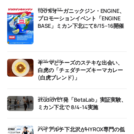
2026-08-07
100％オーガニックジン・ENGINE、
プロモーションイベント「ENGINE
BASE」ミカン下北にて8/15–16開催
2026-08-05
キーマとチーズのステキな出会い、
白虎の「チェダチーズキーマカレー
(白虎ブレンド)」
2026-08-04
studioYET発「BetaLab」実証実験、
ミカン下北で 8/4-14実施
2026-08-04
ハイアルチ下北沢がHYROX専門の低