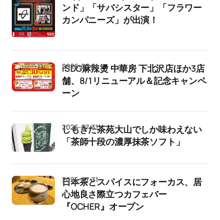
ンド」「サバシスター」「フラワー
カンパニーズ」が出演！
2026-07-31
iSDG麻辣燙 中華房 下北沢店ほか3店
舗、8/1リニューアル＆記念キャンペ
ーン
2026-07-31
しもきた茶苑大山でしか味わえない
「茶師十段の濃厚抹茶ソフト」
2026-07-31
日本茶とスパイスにフォーカス、居
心地良さ際立つカフェバー
『OCHER』オープン