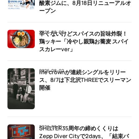
酸素ジムに、8月18日リニューアルオ
ープン
2026-08-02
辛くないけどスパイスの旨味炸裂！
鶏ッキー「冷やし親鶏お蕎麦 スパイ
スカレーver」
2026-08-02
life crownが連続シングルをリリー
ス、8/7は下北沢THREEでスリーマン
開催
2026-07-31
SHELTER35周年の締めくくりは
Zepp Diver Cityで2days、「結束バ