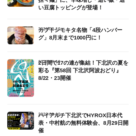
い豆腐トッピングが登場！
2026-08-10
カブトシモキタ名物「4段ハンバー
グ」8月末まで1000円に！
2026-08-10
2日間で17の連が集結！下北沢の夏を
彩る『第58回 下北沢阿波おどり』
8/22・23開催
2026-08-10
ハイアルチ下北沢でHYROX日本代
表・中村航の無料体験会、8月29日開
催