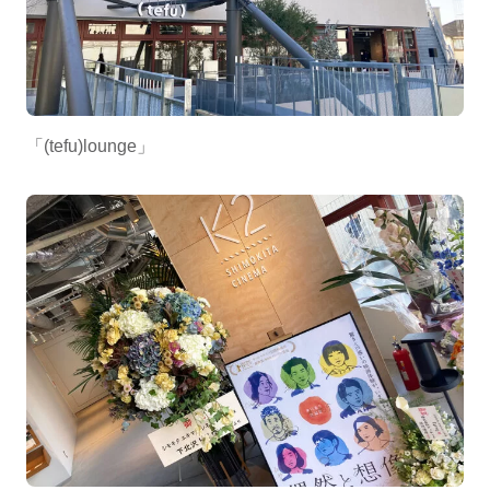
「(tefu)lounge」