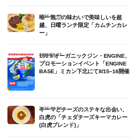
2026-08-09
唯一無二の味わいで美味しいを超
越、日曜ランチ限定「カムチンカレ
ー」
2026-08-07
100％オーガニックジン・ENGINE、
プロモーションイベント「ENGINE
BASE」ミカン下北にて8/15–16開催
2026-08-05
キーマとチーズのステキな出会い、
白虎の「チェダチーズキーマカレー
(白虎ブレンド)」