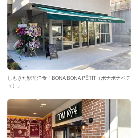
しもきた駅前洋食「BONA BONA PĒTIT（ボナボナペテ
ィ）」