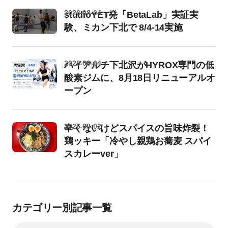
2026-08-04
studioYET発「BetaLab」実証実
験、ミカン下北で 8/4-14実施
2026-08-04
ハイアルチ下北沢がHYROX専門の低
酸素ジムに、8月18日リニューアルオ
ープン
2026-08-02
辛くないけどスパイスの旨味炸裂！
鶏ッキー「冷やし親鶏お蕎麦 スパイ
スカレーver」
カテゴリー別記事一覧