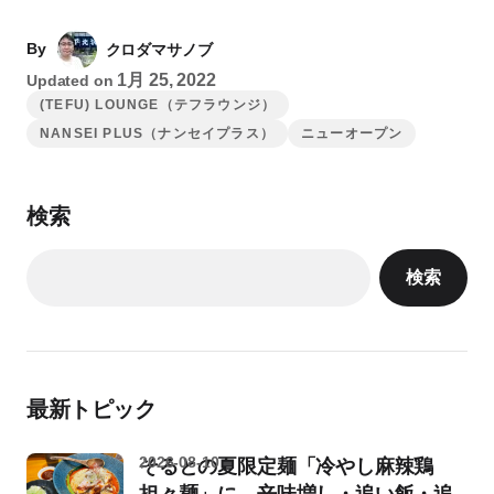
By
クロダマサノブ
1月 25, 2022
Updated on
(TEFU) LOUNGE（テフラウンジ）
NANSEI PLUS（ナンセイプラス）
ニューオープン
検索
検索
最新トピック
2026-08-10
そるとの夏限定麺「冷やし麻辣鶏
担々麺」に、辛味増し・追い飯・追