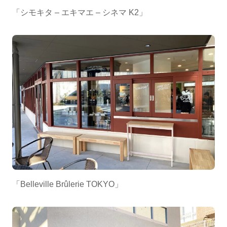
「シモキタ – エキマエ – シネマ K2」
「Belleville Brûlerie TOKYO」