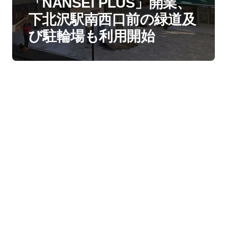
「NANSEI PLUS」開業、
下北沢駅南西口前の緑道及
び駐輪場も利用開始