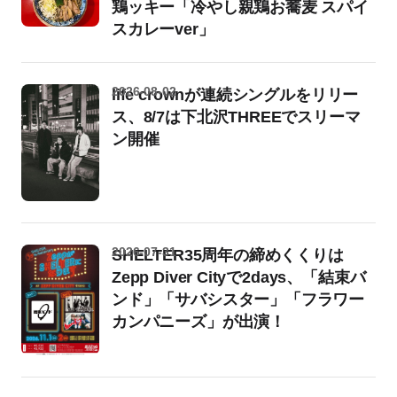
鶏ッキー「冷やし親鶏お蕎麦 スパイ
スカレーver」
2026-08-02
life crownが連続シングルをリリー
ス、8/7は下北沢THREEでスリーマ
ン開催
2026-07-31
SHELTER35周年の締めくくりは
Zepp Diver Cityで2days、「結束バ
ンド」「サバシスター」「フラワー
カンパニーズ」が出演！