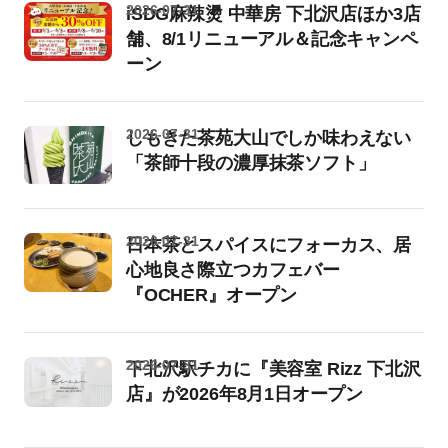
2026-07-31
iSDG麻辣燙 中華房 下北沢店ほか3店
舗、8/1リニューアル＆記念キャンペ
ーン
2026-07-31
しもきた茶苑大山でしか味わえない
「茶師十段の濃厚抹茶ソフト」
2026-07-31
日本茶とスパイスにフォーカス、居
心地良さ際立つカフェバー
『OCHER』オープン
2026-07-31
下北沢駅チカに『美容室 Rizz 下北沢
店』が2026年8月1日オープン