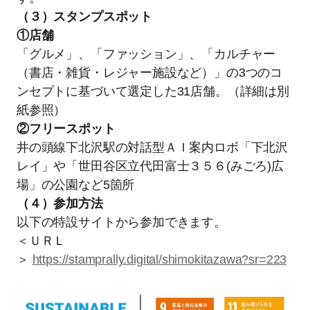
（３）スタンプスポット
①店舗
「グルメ」、「ファッション」、「カルチャー
（書店・雑貨・レジャー施設など）」の3つのコ
ンセプトに基づいて選定した31店舗。（詳細は別
紙参照）
②フリースポット
井の頭線下北沢駅の対話型ＡＩ案内ロボ「下北沢
レイ」や「世田谷区立代田富士３５６(みごろ)広
場」の公園など5箇所
（４）参加方法
以下の特設サイトから参加できます。
＜ＵＲＬ
＞
https://stamprally.digital/shimokitazawa?sr=223