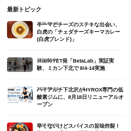
最新トピック
2026-08-05
キーマとチーズのステキな出会い、
白虎の「チェダチーズキーマカレー
(白虎ブレンド)」
2026-08-04
studioYET発「BetaLab」実証実
験、ミカン下北で 8/4-14実施
2026-08-04
ハイアルチ下北沢がHYROX専門の低
酸素ジムに、8月18日リニューアルオ
ープン
2026-08-02
辛くないけどスパイスの旨味炸裂！