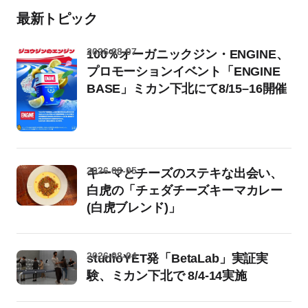
最新トピック
2026-08-07
100％オーガニックジン・ENGINE、
プロモーションイベント「ENGINE
BASE」ミカン下北にて8/15–16開催
2026-08-05
キーマとチーズのステキな出会い、
白虎の「チェダチーズキーマカレー
(白虎ブレンド)」
2026-08-04
studioYET発「BetaLab」実証実
験、ミカン下北で 8/4-14実施