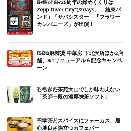
2026-07-31
SHELTER35周年の締めくくりは
Zepp Diver Cityで2days、「結束バ
ンド」「サバシスター」「フラワー
カンパニーズ」が出演！
2026-07-31
iSDG麻辣燙 中華房 下北沢店ほか3店
舗、8/1リニューアル＆記念キャンペ
ーン
2026-07-31
しもきた茶苑大山でしか味わえない
「茶師十段の濃厚抹茶ソフト」
2026-07-31
日本茶とスパイスにフォーカス、居
心地良さ際立つカフェバー