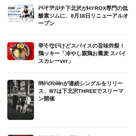
2026-08-04
ハイアルチ下北沢がHYROX専門の低
酸素ジムに、8月18日リニューアルオ
ープン
2026-08-02
辛くないけどスパイスの旨味炸裂！
鶏ッキー「冷やし親鶏お蕎麦 スパイ
スカレーver」
2026-08-02
life crownが連続シングルをリリー
ス、8/7は下北沢THREEでスリーマ
ン開催