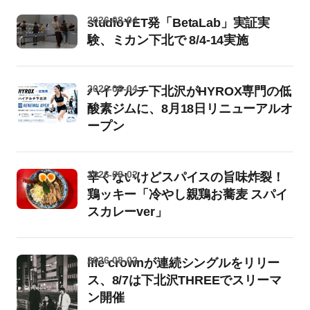
2026-08-04
studioYET発「BetaLab」実証実
験、ミカン下北で 8/4-14実施
2026-08-04
ハイアルチ下北沢がHYROX専門の低
酸素ジムに、8月18日リニューアルオ
ープン
2026-08-02
辛くないけどスパイスの旨味炸裂！
鶏ッキー「冷やし親鶏お蕎麦 スパイ
スカレーver」
2026-08-02
life crownが連続シングルをリリー
ス、8/7は下北沢THREEでスリーマ
ン開催