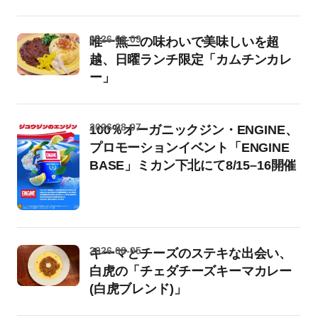
2026-08-09
唯一無二の味わいで美味しいを超
越、日曜ランチ限定「カムチンカレ
ー」
2026-08-07
100％オーガニックジン・ENGINE、
プロモーションイベント「ENGINE
BASE」ミカン下北にて8/15–16開催
2026-08-05
キーマとチーズのステキな出会い、
白虎の「チェダチーズキーマカレー
(白虎ブレンド)」