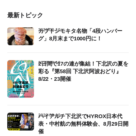
最新トピック
2026-08-10
カブトシモキタ名物「4段ハンバー
グ」8月末まで1000円に！
2026-08-10
2日間で17の連が集結！下北沢の夏を
彩る『第58回 下北沢阿波おどり』
8/22・23開催
2026-08-10
ハイアルチ下北沢でHYROX日本代
表・中村航の無料体験会、8月29日開
催