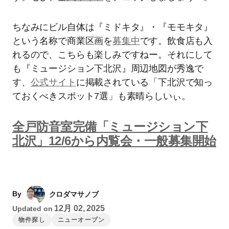
ちなみにビル自体は『ミドキタ』・『モモキタ』
という名称で商業区画を
募集中
です。飲食店も入
れるので、こちらも楽しみですねー。それにして
も『ミュージション下北沢』周辺地図が秀逸で
す、
公式サイト
に掲載されている「下北沢で知っ
ておくべきスポット7選」も素晴らしいぃ。
全戸防音室完備「ミュージション下
北沢」12/6から内覧会・一般募集開始
By
クロダマサノブ
12月 02, 2025
Updated on
物件探し
ニューオープン