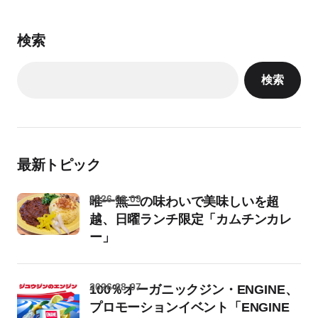
検索
検索
最新トピック
2026-08-09
唯一無二の味わいで美味しいを超
越、日曜ランチ限定「カムチンカレ
ー」
2026-08-07
100％オーガニックジン・ENGINE、
プロモーションイベント「ENGINE