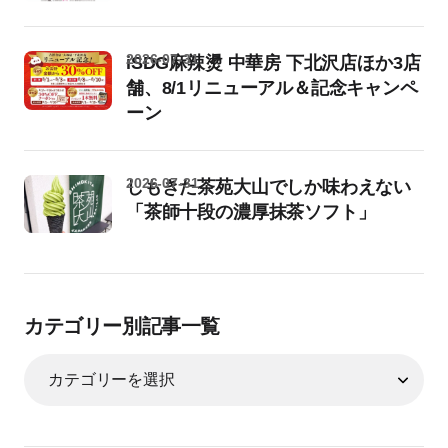
2026-07-31
iSDG麻辣燙 中華房 下北沢店ほか3店
舗、8/1リニューアル＆記念キャンペ
ーン
2026-07-31
しもきた茶苑大山でしか味わえない
「茶師十段の濃厚抹茶ソフト」
カテゴリー別記事一覧