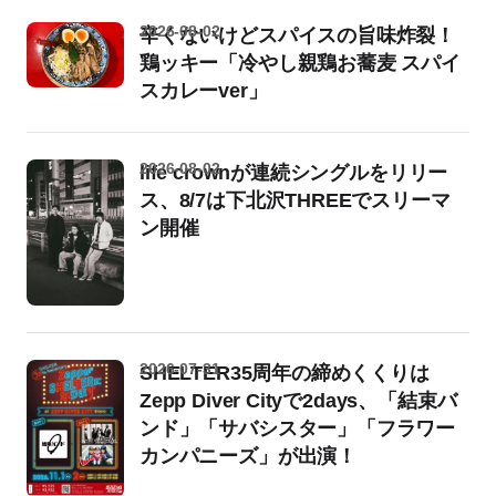
2026-08-02
辛くないけどスパイスの旨味炸裂！
鶏ッキー「冷やし親鶏お蕎麦 スパイ
スカレーver」
2026-08-02
life crownが連続シングルをリリー
ス、8/7は下北沢THREEでスリーマ
ン開催
2026-07-31
SHELTER35周年の締めくくりは
Zepp Diver Cityで2days、「結束バ
ンド」「サバシスター」「フラワー
カンパニーズ」が出演！