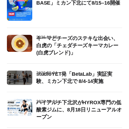
BASE」ミカン下北にて8/15–16開催
2026-08-05
キーマとチーズのステキな出会い、
白虎の「チェダチーズキーマカレー
(白虎ブレンド)」
2026-08-04
studioYET発「BetaLab」実証実
験、ミカン下北で 8/4-14実施
2026-08-04
ハイアルチ下北沢がHYROX専門の低
酸素ジムに、8月18日リニューアルオ
ープン