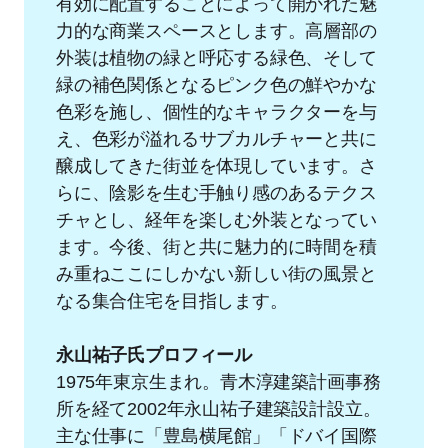
有効に配置することによって開かれた魅
力的な商業スペースとします。高層部の
外装は植物の緑と呼応する緑色、そして
緑の補色関係となるピンク色の鮮やかな
色彩を施し、個性的なキャラクターを与
え、色彩が溢れるサブカルチャーと共に
醸成してきた街並を体現しています。さ
らに、陰影を生む手触り感のあるテクス
チャとし、経年を楽しむ外装となってい
ます。今後、街と共に魅力的に時間を積
み重ねここにしかない新しい街の風景と
なる集合住宅を目指します。
永山祐子氏プロフィール
1975年東京生まれ。青木淳建築計画事務
所を経て2002年永山祐子建築設計設立。
主な仕事に「豊島横尾館」「ドバイ国際