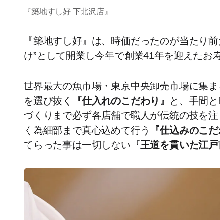
『築地すし好 下北沢店』
『築地すし好』は、時価だったのが当たり前
け”として開業し今年で創業41年を迎えたお
世界最大の魚市場・東京中央卸売市場に集ま
を選び抜く
『仕入れのこだわり』
と、手間と
づくりまで必ず各店舗で職人が伝統の技を注
く為細部まで真心込めて行う
『仕込みのこだ
てらった事は一切しない
『王道を貫いた江戸