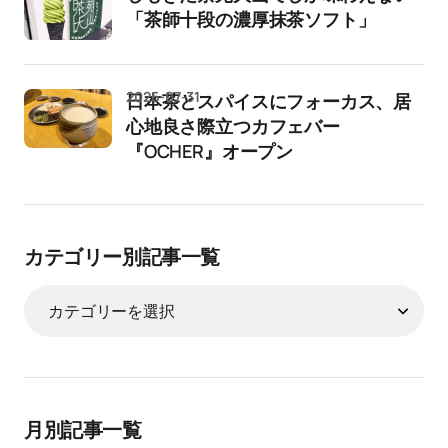
「茶師十段の濃厚抹茶ソフト」
2026-07-31
日本茶とスパイスにフォーカス、居
心地良さ際立つカフェバー
『OCHER』オープン
カテゴリー別記事一覧
月別記事一覧