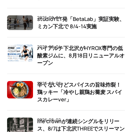
2026-08-04
studioYET発「BetaLab」実証実験、
ミカン下北で 8/4-14実施
2026-08-04
ハイアルチ下北沢がHYROX専門の低
酸素ジムに、8月18日リニューアルオ
ープン
2026-08-02
辛くないけどスパイスの旨味炸裂！
鶏ッキー「冷やし親鶏お蕎麦 スパイ
スカレーver」
2026-08-02
life crownが連続シングルをリリー
ス、8/7は下北沢THREEでスリーマン