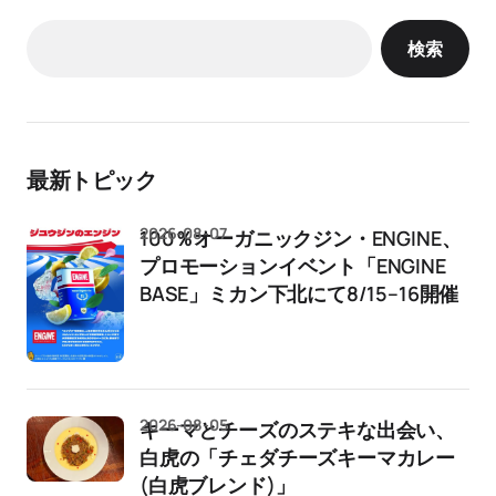
検索
最新トピック
2026-08-07
100％オーガニックジン・ENGINE、
プロモーションイベント「ENGINE
BASE」ミカン下北にて8/15–16開催
2026-08-05
キーマとチーズのステキな出会い、
白虎の「チェダチーズキーマカレー
(白虎ブレンド)」