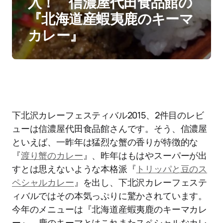
入！ 信濃屋代田食品館の
『北海道産蝦夷鹿のキーマ
カレー』
下北沢カレーフェスティバル2015、2件目のレビ
ューは信濃屋代田食品館さんです。そう、信濃屋
といえば、一昨年は猛烈な蟹の香りが特徴的な
『
渡り蟹のカレー
』、昨年はもはやスーパーが出
すとは思えないような本格派『
トリッパと豆のス
ペシャルカレー
』を出し、下北沢カレーフェステ
ィバルではその本気っぷりに驚かされています。
今年のメニューは『北海道産蝦夷鹿のキーマカレ
ー』、鹿のキーマとはこれまたスペシャルなカレ