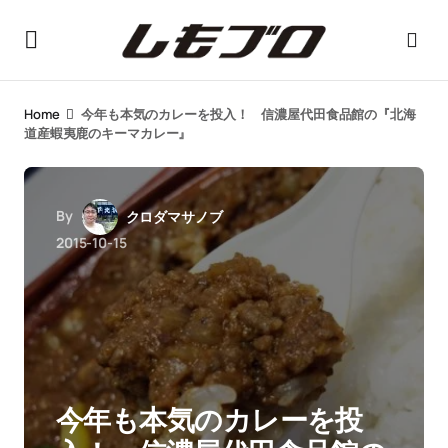
Home
今年も本気のカレーを投入！ 信濃屋代田食品館の『北海
道産蝦夷鹿のキーマカレー』
By
クロダマサノブ
2015-10-15
今年も本気のカレーを投