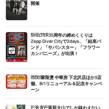
開催
2026-07-31
SHELTER35周年の締めくくりは
Zepp Diver Cityで2days、「結束バ
ンド」「サバシスター」「フラワー
カンパニーズ」が出演！
2026-07-31
iSDG麻辣燙 中華房 下北沢店ほか3店
舗、8/1リニューアル＆記念キャンペ
ーン
2026-07-31
しもきた茶苑大山でしか味わえない